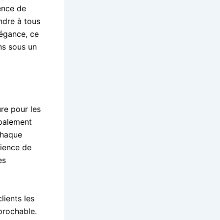
ence de
ndre à tous
légance, ce
ns sous un
re pour les
ipalement
Chaque
rience de
es
lients les
éprochable.