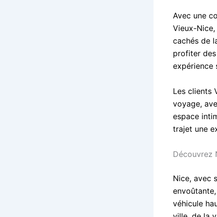
Avec une co
Vieux-Nice, 
cachés de l
profiter des
expérience 
Les clients 
voyage, avec
espace intim
trajet une e
Découvrez 
Nice, avec 
envoûtante,
véhicule ha
ville, de la