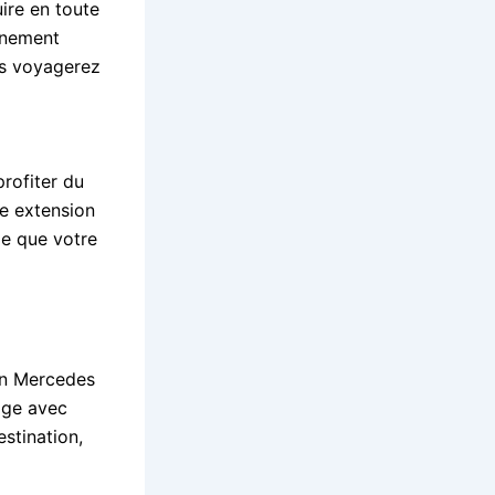
ire en toute
vénement
us voyagerez
rofiter du
e extension
le que votre
 en Mercedes
age avec
estination,