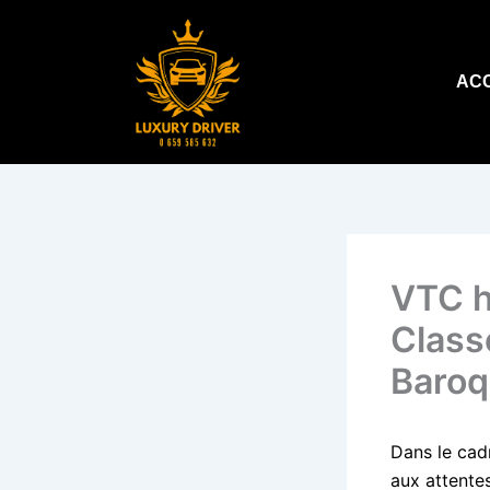
Aller
au
contenu
AC
VTC h
Class
Baroq
Dans le cadr
aux attentes