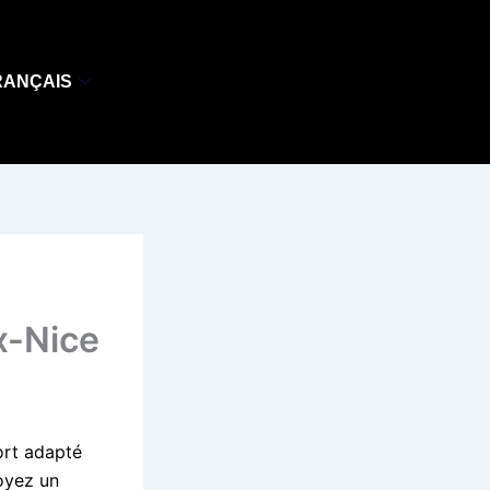
RANÇAIS
x-Nice
ort adapté
soyez un