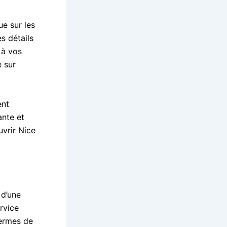
e sur les
s détails
 à vos
 sur
ent
ante et
uvrir Nice
 d’une
rvice
termes de