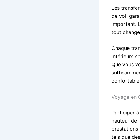
Les transfe
de vol, gar
important. L
tout changem
Chaque tran
intérieurs 
Que vous vo
suffisammen
confortable 
Voyage en 
Participer 
hauteur de 
prestations
tels que de