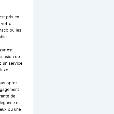
st pris en
 votre
naco ou les
ble.
zur est
ccasion de
c un service
luxe.
ous optez
engagement
grante de
élégance et
ieux ou une