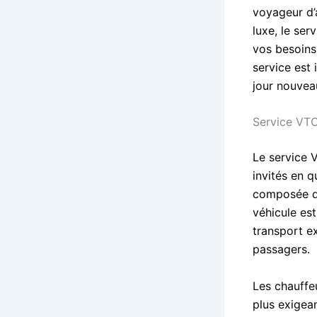
voyageur d’
luxe, le se
vos besoins.
service est 
jour nouvea
Service VTC
Le service 
invités en q
composée de
véhicule es
transport e
passagers.
Les chauffe
plus exigean