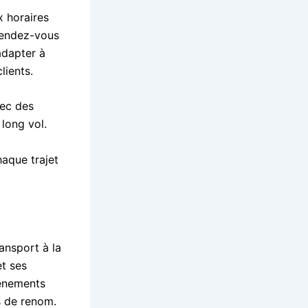
x horaires
 rendez-vous
adapter à
lients.
vec des
long vol.
aque trajet
ansport à la
et ses
vénements
s de renom.