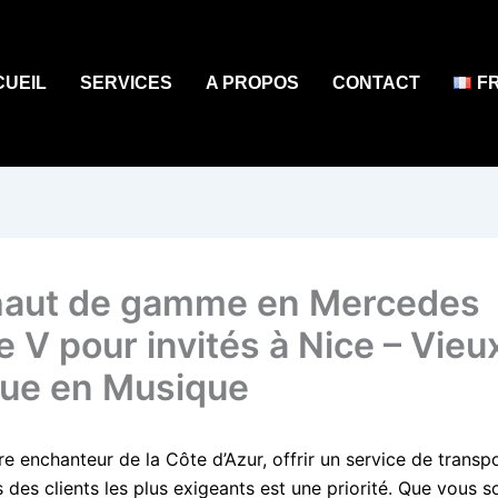
CUEIL
SERVICES
A PROPOS
CONTACT
F
aut de gamme en Mercedes
e V pour invités à Nice – Vieu
ue en Musique
e enchanteur de la Côte d’Azur, offrir un service de transp
 des clients les plus exigeants est une priorité. Que vous 