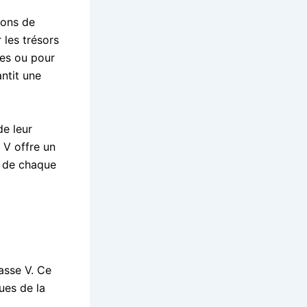
ions de
 les trésors
ues ou pour
antit une
de leur
 V offre un
t de chaque
asse V. Ce
ues de la