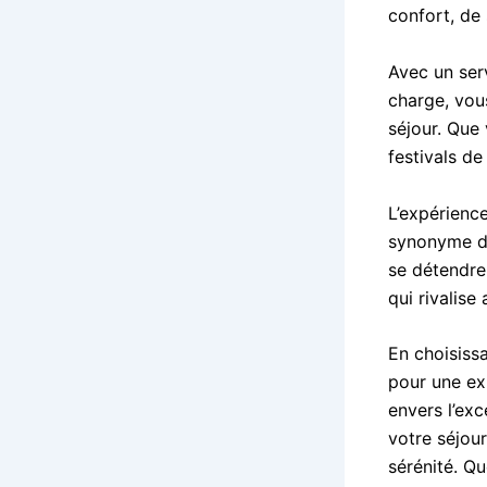
confort, de 
Avec un ser
charge, vous
séjour. Que
festivals d
L’expérienc
synonyme de
se détendre
qui rivalise
En choisiss
pour une ex
envers l’exc
votre séjou
sérénité. Q