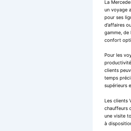
La Mercedes
un voyage al
pour ses lig
d’affaires o
gamme, de l
confort opt
Pour les vo
productivit
clients peuv
temps préci
supérieurs 
Les clients
chauffeurs d
une visite t
à dispositi