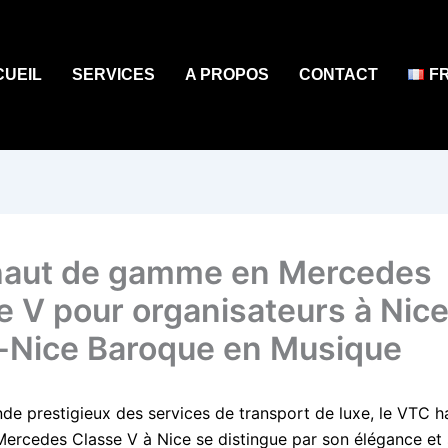
CUEIL
SERVICES
A PROPOS
CONTACT
F
aut de gamme en Mercedes
e V pour organisateurs à Nice
-Nice Baroque en Musique
de prestigieux des services de transport de luxe, le VTC h
rcedes Classe V à Nice se distingue par son élégance et