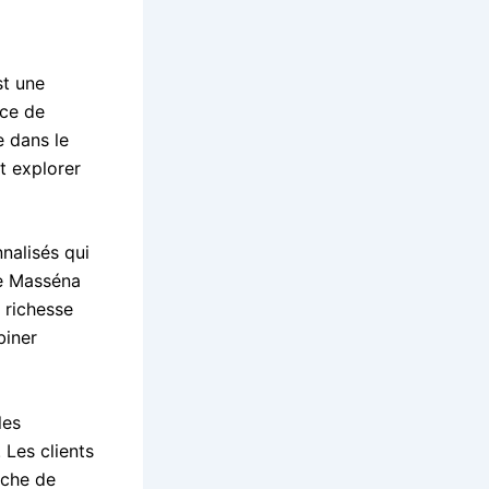
st une
ice de
e dans le
t explorer
nnalisés qui
ce Masséna
 richesse
biner
les
 Les clients
uche de