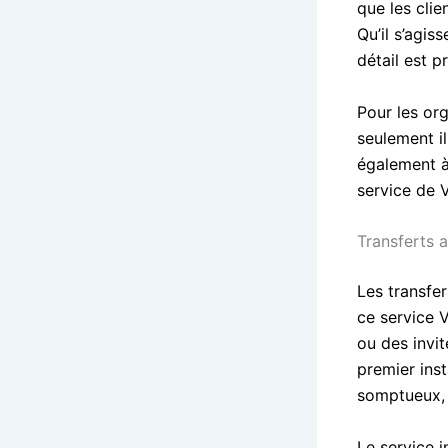
que les clie
Qu’il s’agis
détail est p
Pour les or
seulement il
également à
service de 
Transferts 
Les transfe
ce service V
ou des invi
premier inst
somptueux, 
Le service i