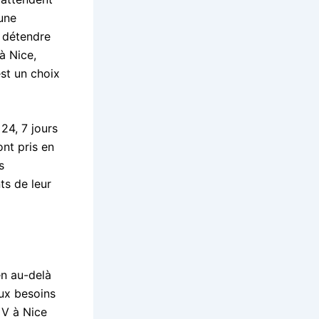
une
e détendre
à Nice,
st un choix
24, 7 jours
ont pris en
s
ts de leur
en au-delà
aux besoins
 V à Nice