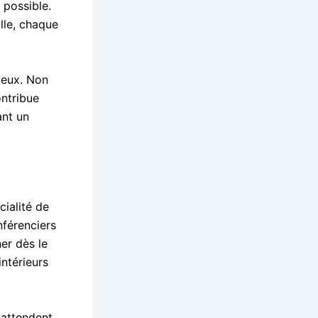
 possible.
ille, chaque
ieux. Non
ontribue
ant un
ialité de
nférenciers
er dès le
intérieurs
s attendent