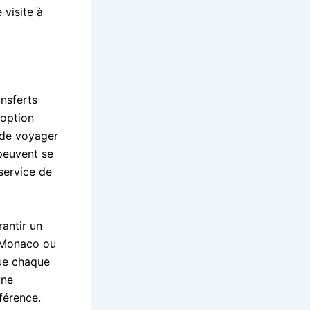
 visite à
ansferts
 option
s de voyager
peuvent se
service de
antir un
e Monaco ou
que chaque
une
férence.