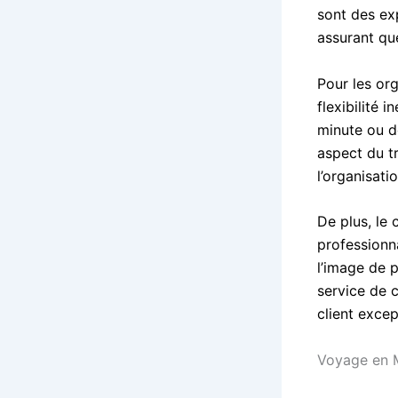
sont des exp
assurant que
Pour les org
flexibilité 
minute ou de
aspect du t
l’organisati
De plus, le 
professionn
l’image de p
service de 
client exce
Voyage en M