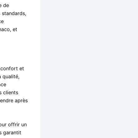
e de
s standards,
ce
naco, et
confort et
 qualité,
ace
 clients
étendre après
ur offrir un
 garantit