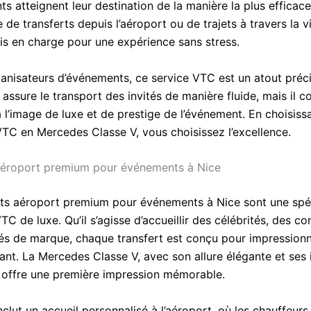
nts atteignent leur destination de la manière la plus efficace
se de transferts depuis l’aéroport ou de trajets à travers la v
ris en charge pour une expérience sans stress.
ganisateurs d’événements, ce service VTC est un atout préc
 assure le transport des invités de manière fluide, mais il c
 l’image de luxe et de prestige de l’événement. En choisiss
VTC en Mercedes Classe V, vous choisissez l’excellence.
aéroport premium pour événements à Nice
rts aéroport premium pour événements à Nice sont une spéc
TC de luxe. Qu’il s’agisse d’accueillir des célébrités, des co
tés de marque, chaque transfert est conçu pour impressionn
ant. La Mercedes Classe V, avec son allure élégante et ses 
offre une première impression mémorable.
nclut un accueil personnalisé à l’aéroport, où les chauffeur