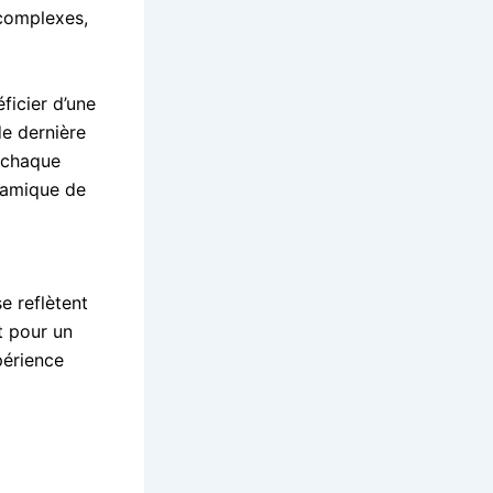
 complexes,
ficier d’une
de dernière
r chaque
namique de
e reflètent
t pour un
périence