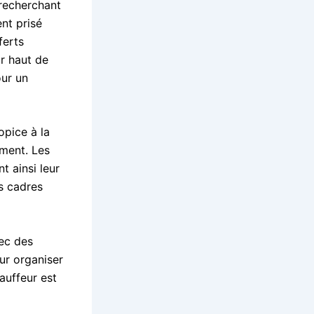
 recherchant
ent prisé
ferts
ir haut de
our un
opice à la
ement. Les
t ainsi leur
s cadres
vec des
our organiser
hauffeur est