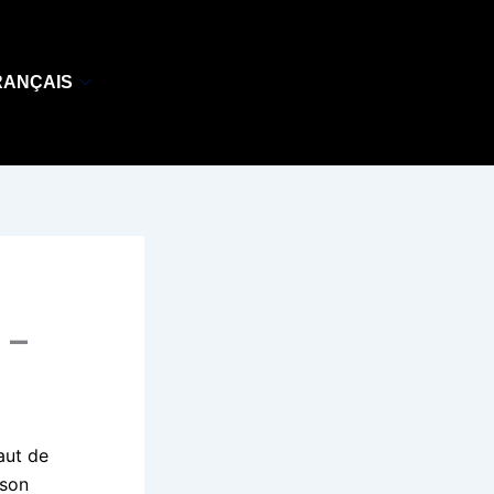
RANÇAIS
 –
aut de
 son