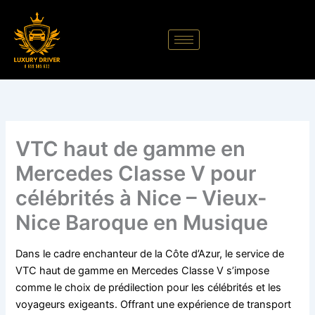
Aller
au
contenu
VTC haut de gamme en
Mercedes Classe V pour
célébrités à Nice – Vieux-
Nice Baroque en Musique
Dans le cadre enchanteur de la Côte d’Azur, le service de
VTC haut de gamme en Mercedes Classe V s’impose
comme le choix de prédilection pour les célébrités et les
voyageurs exigeants. Offrant une expérience de transport