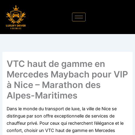
Aller
au
contenu
VTC haut de gamme en
Mercedes Maybach pour VIP
à Nice – Marathon des
Alpes-Maritimes
Dans le monde du transport de luxe, la ville de Nice se
distingue par son offre exceptionnelle de services de
chauffeur privé. Pour ceux qui recherchent l’élégance et le
confort, choisir un VTC haut de gamme en Mercedes