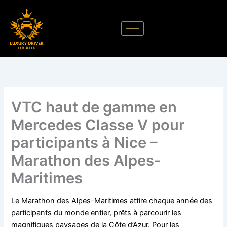
Aller
au
contenu
VTC haut de gamme en
Mercedes Classe V pour
participants à Nice –
Marathon des Alpes-
Maritimes
Le Marathon des Alpes-Maritimes attire chaque année des
participants du monde entier, prêts à parcourir les
magnifiques paysages de la Côte d’Azur. Pour les