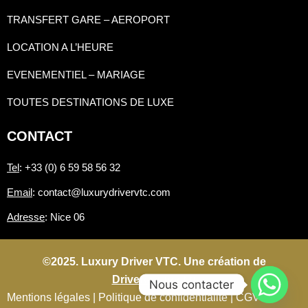
TRANSFERT GARE – AEROPORT
LOCATION A L’HEURE
EVENEMENTIEL – MARIAGE
TOUTES DESTINATIONS DE LUXE
CONTACT
Tel
: +33 (0) 6 59 58 56 32
Email
: contact@luxurydrivervtc.com
Adresse
: Nice 06
©2025. Luxury Driver VTC. Une création de
Driverconnect.fr
Nous contacter
Mentions légales |
Politique de confidentialité |
CGV