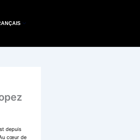
RANÇAIS
ropez
st depuis
. Au cœur de