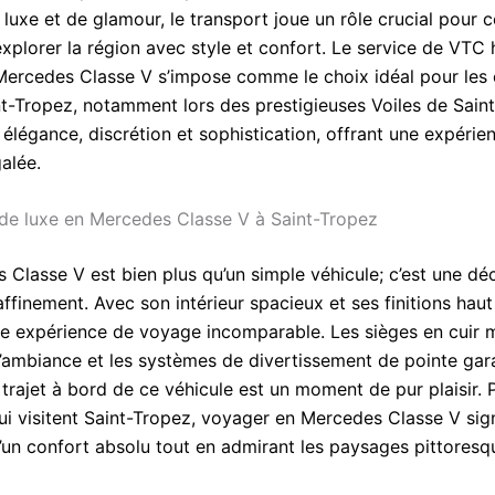
 luxe et de glamour, le transport joue un rôle crucial pour 
explorer la région avec style et confort. Le service de VTC 
rcedes Classe V s’impose comme le choix idéal pour les c
int-Tropez, notamment lors des prestigieuses Voiles de Sain
e élégance, discrétion et sophistication, offrant une expérie
alée.
de luxe en Mercedes Classe V à Saint-Tropez
 Classe V est bien plus qu’un simple véhicule; c’est une dé
affinement. Avec son intérieur spacieux et ses finitions ha
une expérience de voyage incomparable. Les sièges en cuir 
 d’ambiance et les systèmes de divertissement de pointe gar
trajet à bord de ce véhicule est un moment de pur plaisir. 
ui visitent Saint-Tropez, voyager en Mercedes Classe V sign
d’un confort absolu tout en admirant les paysages pittoresq