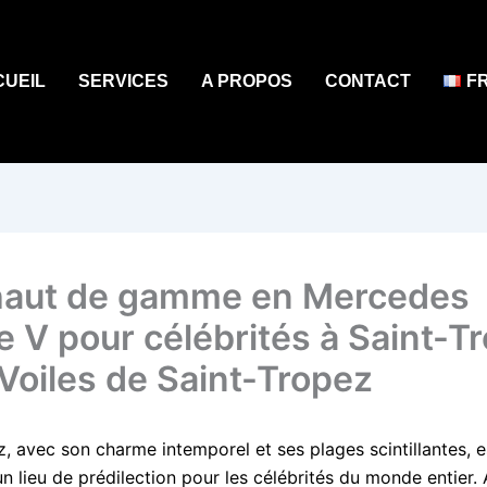
CUEIL
SERVICES
A PROPOS
CONTACT
F
aut de gamme en Mercedes
e V pour célébrités à Saint-T
 Voiles de Saint-Tropez
z, avec son charme intemporel et ses plages scintillantes, e
n lieu de prédilection pour les célébrités du monde entier