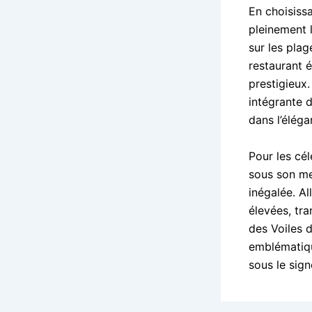
En choisiss
pleinement 
sur les plag
restaurant é
prestigieux.
intégrante 
dans l’éléga
Pour les cél
sous son me
inégalée. Al
élevées, tr
des Voiles d
emblématiqu
sous le sign