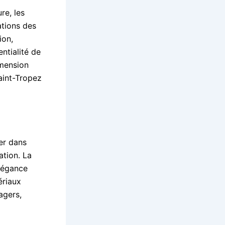
re, les
ations des
ion,
entialité de
imension
aint-Tropez
er dans
ation. La
élégance
ériaux
agers,