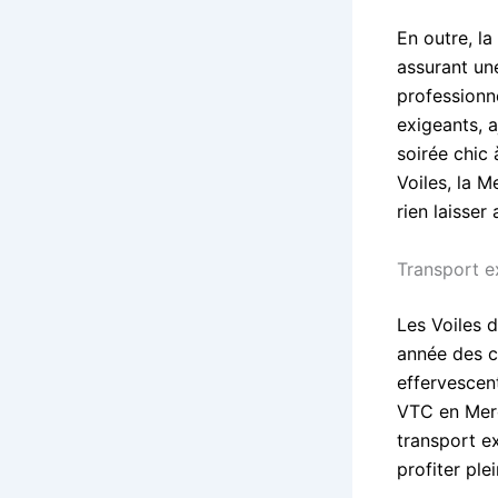
En outre, l
assurant une
professionn
exigeants, 
soirée chic
Voiles, la 
rien laisser
Transport ex
Les Voiles 
année des c
effervescent
VTC en Merc
transport ex
profiter pl