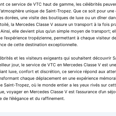
ant ce service de VTC haut de gamme, les célébrités peuve
l’atmosphère unique de Saint-Tropez. Que ce soit pour une
es dorées, une visite des boutiques de luxe ou un dîner dan
toilé, la Mercedes Classe V assure un transport à la fois pr
 Ainsi, elle devient plus qu’un simple moyen de transport; ell
de l’expérience tropézienne, permettant à chaque visiteur d
nce de cette destination exceptionnelle.
ébrités et les visiteurs exigeants qui souhaitent découvrir 
illeur jour, le service de VTC en Mercedes Classe V est un
liant luxe, confort et discrétion, ce service répond aux atte
ansformant chaque déplacement en une expérience mémorab
e Saint-Tropez, où le monde entier a les yeux rivés sur cette
e, voyager en Mercedes Classe V est l’assurance d’un séjo
e de l’élégance et du raffinement.