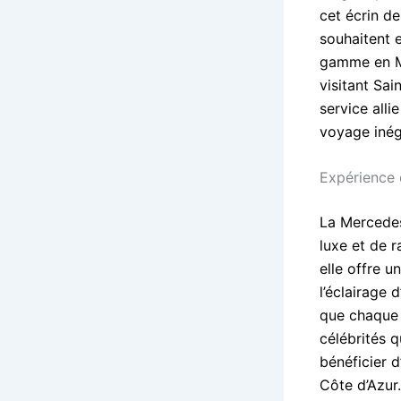
cet écrin de
souhaitent 
gamme en Me
visitant Sa
service alli
voyage inég
Expérience 
La Mercedes
luxe et de r
elle offre 
l’éclairage
que chaque 
célébrités q
bénéficier 
Côte d’Azur.