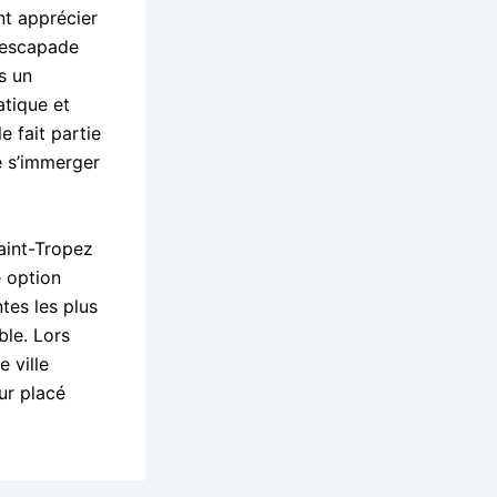
nt apprécier
 escapade
s un
atique et
e fait partie
e s’immerger
Saint-Tropez
e option
ntes les plus
le. Lors
 ville
ur placé