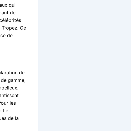
ceux qui
haut de
élébrités
t-Tropez. Ce
nce de
claration de
ut de gamme,
moelleux,
antissent
Pour les
ifie
ues de la