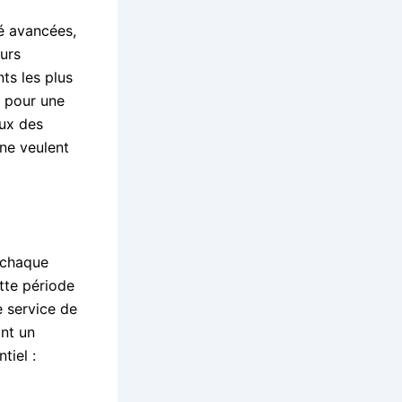
é avancées,
eurs
ts les plus
t pour une
eux des
 ne veulent
 chaque
tte période
e service de
nt un
tiel :