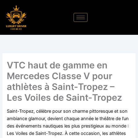
Aller
au
contenu
VTC haut de gamme en
Mercedes Classe V pour
athlètes à Saint-Tropez –
Les Voiles de Saint-Tropez
Saint-Tropez, célèbre pour son charme pittoresque et son
ambiance glamour, devient chaque année le théâtre de l’un
des événements nautiques les plus prestigieux au monde :
Les Voiles de Saint-Tropez. À cette occasion, les athlètes