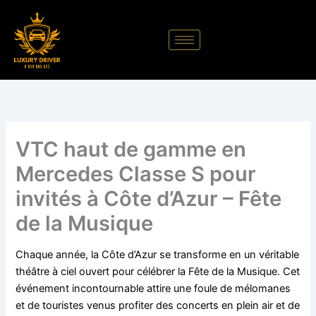
Aller
au
contenu
VTC haut de gamme en
Mercedes Classe S pour
invités à Côte d’Azur – Fête
de la Musique
Chaque année, la Côte d’Azur se transforme en un véritable
théâtre à ciel ouvert pour célébrer la Fête de la Musique. Cet
événement incontournable attire une foule de mélomanes
et de touristes venus profiter des concerts en plein air et de