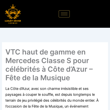
Aller
au
contenu
VTC haut de gamme en
Mercedes Classe S pour
célébrités à Côte d’Azur –
Fête de la Musique
La Côte d’Azur, avec son charme irrésistible et ses
paysages à couper le souffle, est depuis longtemps le
terrain de jeu privilégié des célébrités du monde entier. À
l’occasion de la Fête de la Musique, un événement