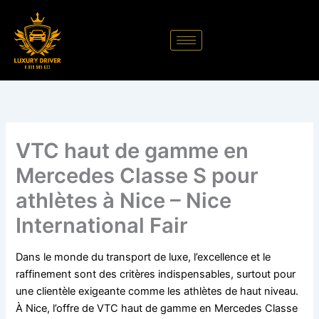
Aller
au
contenu
VTC haut de gamme en
Mercedes Classe S pour
athlètes à Nice – Nice
International Fair
Dans le monde du transport de luxe, l’excellence et le
raffinement sont des critères indispensables, surtout pour
une clientèle exigeante comme les athlètes de haut niveau.
À Nice, l’offre de VTC haut de gamme en Mercedes Classe