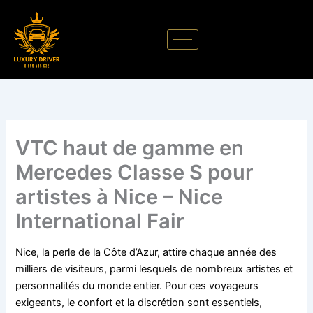
Aller
au
contenu
VTC haut de gamme en
Mercedes Classe S pour
artistes à Nice – Nice
International Fair
Nice, la perle de la Côte d’Azur, attire chaque année des
milliers de visiteurs, parmi lesquels de nombreux artistes et
personnalités du monde entier. Pour ces voyageurs
exigeants, le confort et la discrétion sont essentiels,