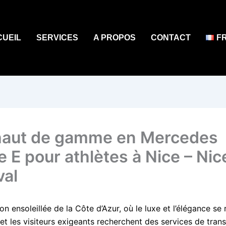
CUEIL
SERVICES
A PROPOS
CONTACT
F
aut de gamme en Mercedes
e E pour athlètes à Nice – Nic
val
on ensoleillée de la Côte d’Azur, où le luxe et l’élégance se
 et les visiteurs exigeants recherchent des services de trans