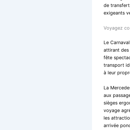
de transfert
exigeants v
Voyagez con
Le Carnaval
attirant des
fête specta
transport id
à leur prop
La Mercedes
aux passager
sièges ergo
voyage agré
les attract
arrivée pon