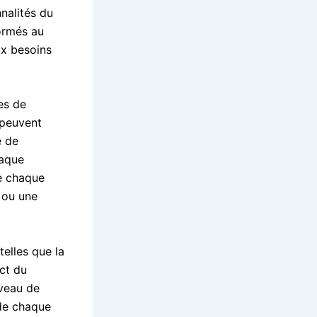
nnalités du
formés au
ux besoins
es de
 peuvent
e de
haque
de chaque
 ou une
telles que la
ct du
iveau de
 de chaque