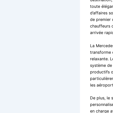
toute élégan
d’affaires s
de premier 
chauffeurs 
arrivée rapi
La Mercedes
transforme 
relaxante. L
système de 
productifs 
particulièr
les aéroport
De plus, le
personnalis
en charge a