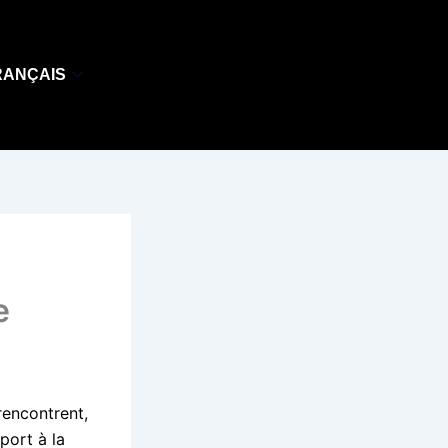
RANÇAIS
e
 rencontrent,
port à la