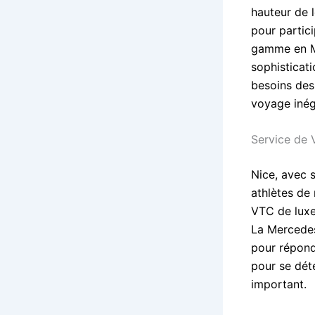
hauteur de 
pour partic
gamme en Me
sophisticat
besoins des 
voyage inég
Service de 
Nice, avec 
athlètes de 
VTC de luxe
La Mercedes
pour répondr
pour se dét
important.