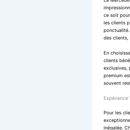
La Mercedes
impressionn
ce soit pou
les clients 
ponctualité
des clients
En choisiss
clients bén
exclusives,
premium est
souvent rest
Expérience 
Pour les cli
exceptionne
inégalée. C