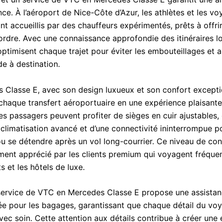
ce. À l’aéroport de Nice-Côte d’Azur, les athlètes et les v
ont accueillis par des chauffeurs expérimentés, prêts à offri
ordre. Avec une connaissance approfondie des itinéraires lo
optimisent chaque trajet pour éviter les embouteillages et 
de à destination.
 Classe E, avec son design luxueux et son confort excepti
chaque transfert aéroportuaire en une expérience plaisante
es passagers peuvent profiter de sièges en cuir ajustables, 
climatisation avancé et d’une connectivité ininterrompue po
ou se détendre après un vol long-courrier. Ce niveau de con
ement apprécié par les clients premium qui voyagent fréqu
s et les hôtels de luxe.
 service de VTC en Mercedes Classe E propose une assista
ée pour les bagages, garantissant que chaque détail du voy
vec soin. Cette attention aux détails contribue à créer une