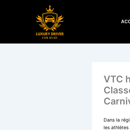
Aller
au
contenu
AC
VTC h
Class
Carni
Dans la régi
les athlètes