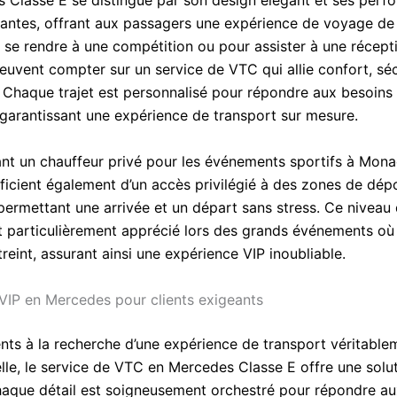
 Classe E se distingue par son design élégant et ses perf
antes, offrant aux passagers une expérience de voyage de
r se rendre à une compétition ou pour assister à une récept
peuvent compter sur un service de VTC qui allie confort, séc
. Chaque trajet est personnalisé pour répondre aux besoins
, garantissant une expérience de transport sur mesure.
ant un chauffeur privé pour les événements sportifs à Mona
éficient également d’un accès privilégié à des zones de dép
 permettant une arrivée et un départ sans stress. Ce niveau
 particulièrement apprécié lors des grands événements où 
reint, assurant ainsi une expérience VIP inoubliable.
VIP en Mercedes pour clients exigeants
ents à la recherche d’une expérience de transport véritable
lle, le service de VTC en Mercedes Classe E offre une solu
haque détail est soigneusement orchestré pour répondre au