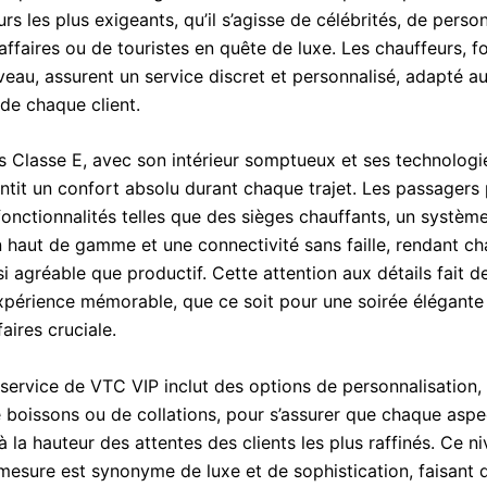
s les plus exigeants, qu’il s’agisse de célébrités, de perso
ffaires ou de touristes en quête de luxe. Les chauffeurs, 
veau, assurent un service discret et personnalisé, adapté a
 de chaque client.
 Classe E, avec son intérieur somptueux et ses technologi
antit un confort absolu durant chaque trajet. Les passagers
fonctionnalités telles que des sièges chauffants, un systèm
n haut de gamme et une connectivité sans faille, rendant c
i agréable que productif. Cette attention aux détails fait 
expérience mémorable, que ce soit pour une soirée élégante
faires cruciale.
 service de VTC VIP inclut des options de personnalisation, 
e boissons ou de collations, pour s’assurer que chaque aspe
 la hauteur des attentes des clients les plus raffinés. Ce n
 mesure est synonyme de luxe et de sophistication, faisant