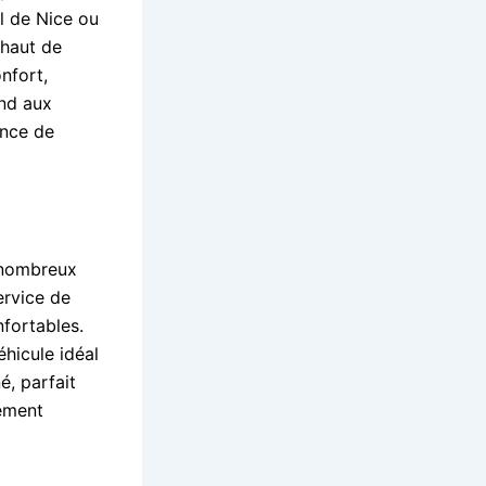
l de Nice ou
 haut de
nfort,
ond aux
ence de
e nombreux
ervice de
fortables.
hicule idéal
é, parfait
ement