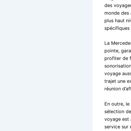
des voyageur
monde des a
plus haut ni
spécifiques
La Mercedes
pointe, gar
profiter de 
sonorisatio
voyage auss
trajet une 
réunion d’af
En outre, le
sélection d
voyage est à
service sur