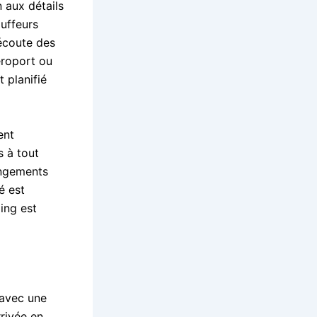
 aux détails
uffeurs
’écoute des
aéroport ou
 planifié
ent
s à tout
angements
é est
ing est
 avec une
rivée en