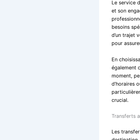
Le service 
et son enga
professionne
besoins spéc
d’un trajet 
pour assurer
En choisiss
également d’
moment, per
d’horaires o
particulièr
crucial.
Transferts 
Les transfe
destination