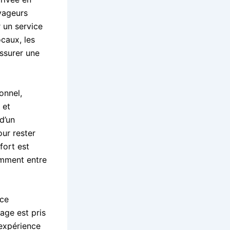
oyageurs
r un service
caux, les
assurer une
onnel,
 et
d’un
ur rester
fort est
emment entre
nce
age est pris
 expérience