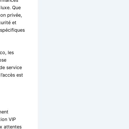
ormances
 luxe. Que
ion privée,
urité et
 spécifiques
co, les
ose
 de service
l’accès est
ment
tion VIP
x attentes