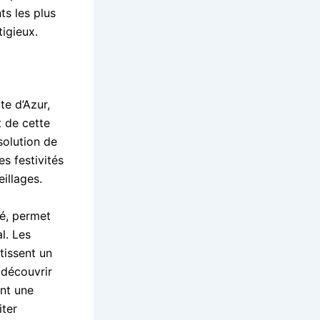
ts les plus
igieux.
te d’Azur,
t de cette
solution de
es festivités
illages.
lé, permet
l. Les
tissent un
 découvrir
ent une
iter