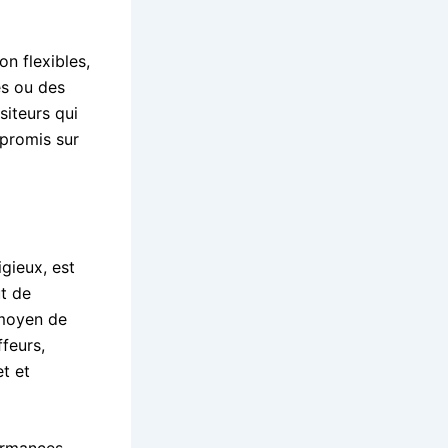
n flexibles,
es ou des
siteurs qui
mpromis sur
gieux, est
ut de
 moyen de
feurs,
et et