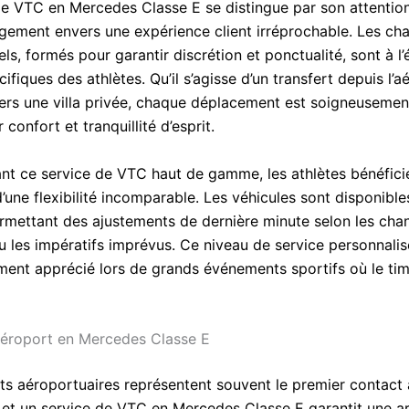
de VTC en Mercedes Classe E se distingue par son attention
gement envers une expérience client irréprochable. Les cha
ls, formés pour garantir discrétion et ponctualité, sont à l
ifiques des athlètes. Qu’il s’agisse d’un transfert depuis l’
vers une villa privée, chaque déplacement est soigneusement
 confort et tranquillité d’esprit.
ant ce service de VTC haut de gamme, les athlètes bénéfici
une flexibilité incomparable. Les véhicules sont disponible
mettant des ajustements de dernière minute selon les ch
u les impératifs imprévus. Ce niveau de service personnalis
ement apprécié lors de grands événements sportifs où le tim
aéroport en Mercedes Classe E
rts aéroportuaires représentent souvent le premier contact
, et un service de VTC en Mercedes Classe E garantit une ar