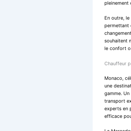
pleinement 
En outre, l
permettant d
changements 
souhaitent 
le confort o
Chauffeur p
Monaco, cél
une destina
gamme. Un s
transport e
experts en p
efficace po