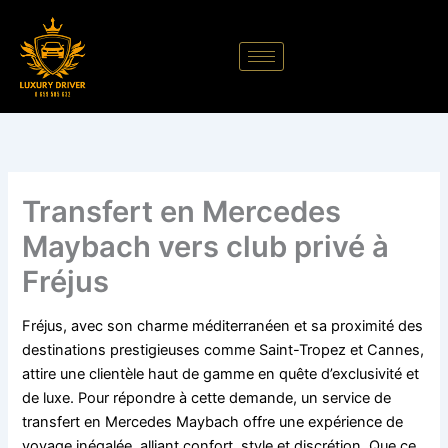
Aller
au
contenu
Transfert en Mercedes
Maybach vers club privé à
Fréjus
Fréjus, avec son charme méditerranéen et sa proximité des
destinations prestigieuses comme Saint-Tropez et Cannes,
attire une clientèle haut de gamme en quête d’exclusivité et
de luxe. Pour répondre à cette demande, un service de
transfert en Mercedes Maybach offre une expérience de
voyage inégalée, alliant confort, style et discrétion. Que ce