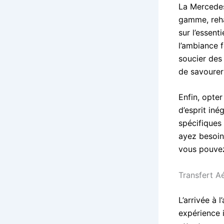
La Mercedes
gamme, reha
sur l’essent
l’ambiance 
soucier des
de savourer
Enfin, opter
d’esprit in
spécifiques
ayez besoin 
vous pouvez
Transfert A
L’arrivée à 
expérience i