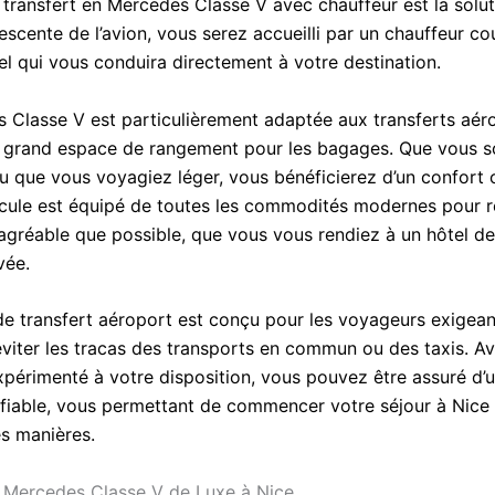
 transfert en Mercedes Classe V avec chauffeur est la solut
scente de l’avion, vous serez accueilli par un chauffeur co
el qui vous conduira directement à votre destination.
 Classe V est particulièrement adaptée aux transferts aér
 grand espace de rangement pour les bagages. Que vous 
ou que vous voyagiez léger, vous bénéficierez d’un confort 
hicule est équipé de toutes les commodités modernes pour 
 agréable que possible, que vous vous rendiez à un hôtel de
vée.
de transfert aéroport est conçu pour les voyageurs exigean
éviter les tracas des transports en commun ou des taxis. A
xpérimenté à votre disposition, vous pouvez être assuré d’u
 fiable, vous permettant de commencer votre séjour à Nice 
es manières.
 Mercedes Classe V de Luxe à Nice