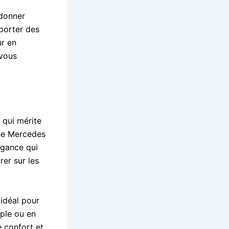
rdonner
porter des
ur en
 vous
 qui mérite
une Mercedes
égance qui
rer sur les
 idéal pour
uple ou en
e confort et