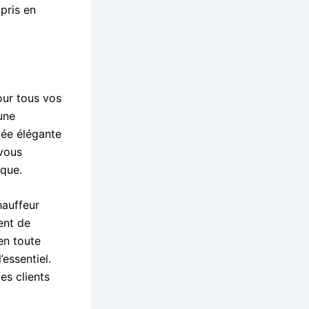
 pris en
our tous vos
une
vée élégante
 vous
ique.
hauffeur
ment de
en toute
essentiel.
es clients