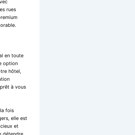
avec
les rues
 premium
orable.
al en toute
e option
tre hôtel,
ation
 prêt à vous
la fois
ers, elle est
acieux et
e détendre