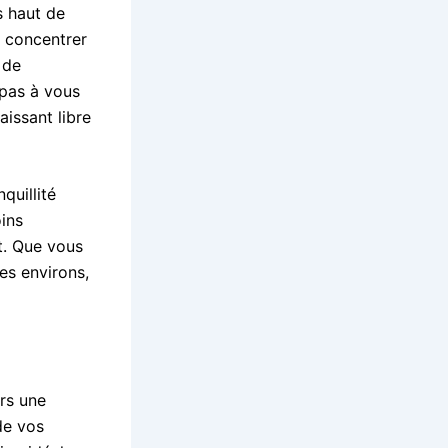
s haut de
s concentrer
 de
 pas à vous
issant libre
quillité
ins
t. Que vous
es environs,
ers une
de vos