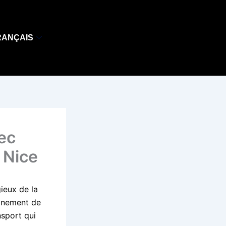
RANÇAIS
ec
 Nice
ieux de la
einement de
nsport qui