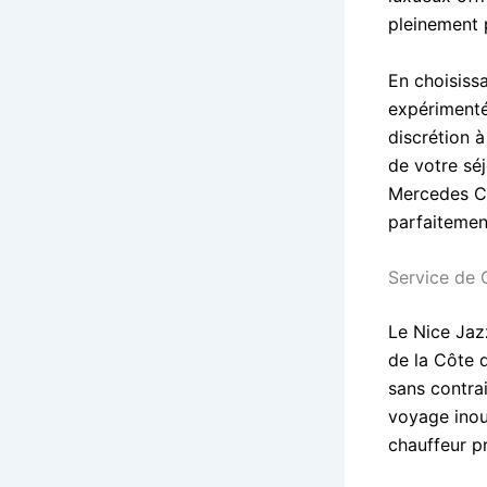
pleinement p
En choisissa
expérimenté 
discrétion à
de votre sé
Mercedes Cl
parfaitemen
Service de 
Le Nice Jazz
de la Côte 
sans contra
voyage inou
chauffeur pr