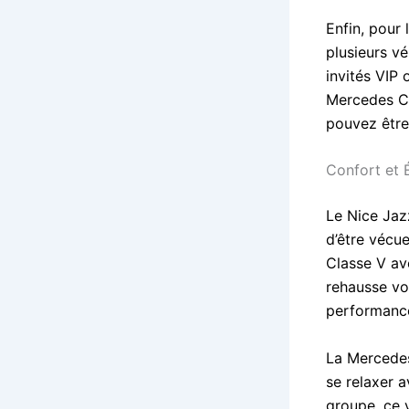
Enfin, pour
plusieurs v
invités VIP 
Mercedes Cla
pouvez être
Confort et 
Le Nice Jazz
d’être vécu
Classe V av
rehausse vo
performance
La Mercedes
se relaxer 
groupe, ce 