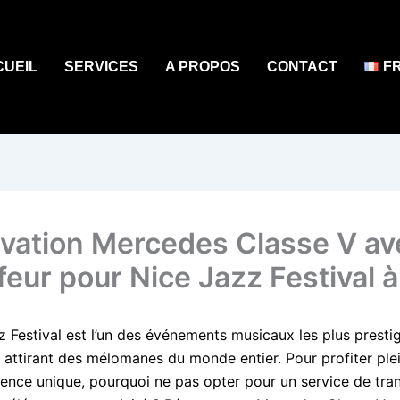
CUEIL
SERVICES
A PROPOS
CONTACT
F
vation Mercedes Classe V av
feur pour Nice Jazz Festival à
 Festival est l’un des événements musicaux les plus prestig
, attirant des mélomanes du monde entier. Pour profiter pl
ience unique, pourquoi ne pas opter pour un service de tra