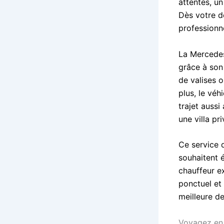
attentes, un
Dès votre de
professionn
La Mercedes
grâce à son
de valises 
plus, le vé
trajet aussi
une villa pri
Ce service 
souhaitent 
chauffeur e
ponctuel et
meilleure d
Voyagez en