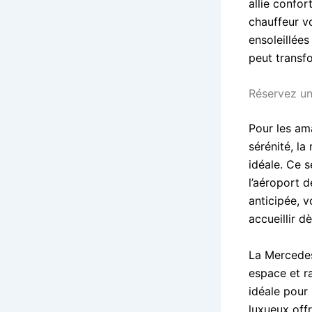
allie confo
chauffeur vo
ensoleillée
peut transf
Réservez un
Pour les am
sérénité, l
idéale. Ce 
l’aéroport d
anticipée, 
accueillir d
La Mercedes
espace et ra
idéale pour 
luxueux off