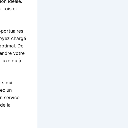
ion idéale.
urtois et
oportuaires
soyez chargé
optimal. De
rendre votre
 luxe ou à
ts qui
vec un
n service
de la