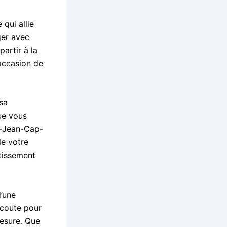
qui allie
ger avec
partir à la
occasion de
sa
ue vous
nt-Jean-Cap-
de votre
rtissement
d’une
écoute pour
mesure. Que