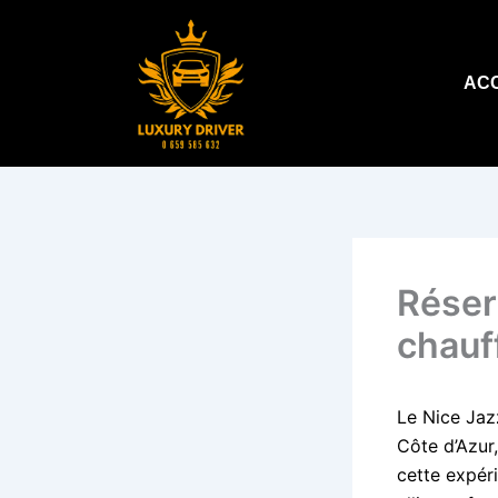
Aller
au
contenu
AC
Réser
chauf
Le Nice Jazz
Côte d’Azur
cette expér