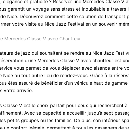
rt, élégance et praticité ? Réserver une Mercedes Classe V 
us garantit un voyage sans stress et inoubliable à travers 
s de Nice. Découvrez comment cette solution de transport
ormer votre visite au Nice Jazz Festival en un souvenir mém
e Mercedes Classe V avec Chauffeur
ateurs de jazz qui souhaitent se rendre au Nice Jazz Festiv
a réservation d’une Mercedes Classe V avec chauffeur est un
service vous permet de vous déplacer avec aisance entre vo
e Nice ou tout autre lieu de rendez-vous. Grâce à la réserv
vous êtes assuré de bénéficier d’un véhicule haut de gamme
ès votre arrivée.
 Classe V est le choix parfait pour ceux qui recherchent à 
ffinement. Avec sa capacité à accueillir jusqu’à sept passag
les petits groupes ou les familles. De plus, son intérieur sp
re un confort inégalé, permettant à tous les passagers de s