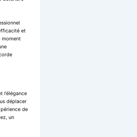
essionnel
fficacité et
que moment
une
ccorde
t l’élégance
us déplacer
xpérience de
ez, un