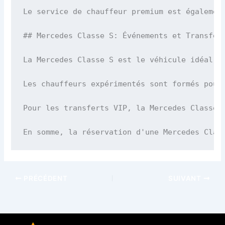
Le service de chauffeur premium est égalemen
## Mercedes Classe S: Événements et Transfert
La Mercedes Classe S est le véhicule idéal p
Les chauffeurs expérimentés sont formés pour
Pour les transferts VIP, la Mercedes Classe 
En somme, la réservation d'une Mercedes Clas
PRÉCÉDENT
SUIVANT