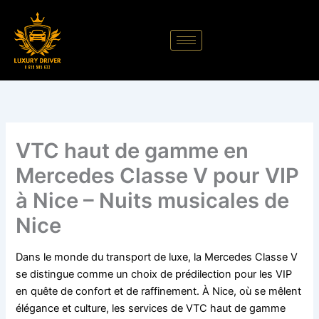
Aller
au
contenu
VTC haut de gamme en
Mercedes Classe V pour VIP
à Nice – Nuits musicales de
Nice
Dans le monde du transport de luxe, la Mercedes Classe V
se distingue comme un choix de prédilection pour les VIP
en quête de confort et de raffinement. À Nice, où se mêlent
élégance et culture, les services de VTC haut de gamme