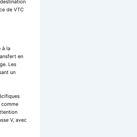
 destination
vice de VTC
 à la
ransfert en
ge. Les
sant un
écifiques
es comme
ttention
asse V, avec