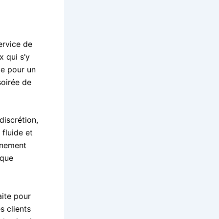
ervice de
x qui s’y
le pour un
soirée de
discrétion,
 fluide et
énement
aque
aite pour
s clients