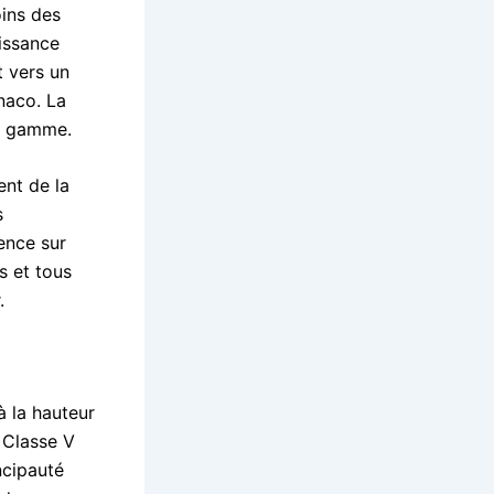
oins des
aissance
t vers un
naco. La
de gamme.
ent de la
s
ence sur
s et tous
.
à la hauteur
 Classe V
ncipauté