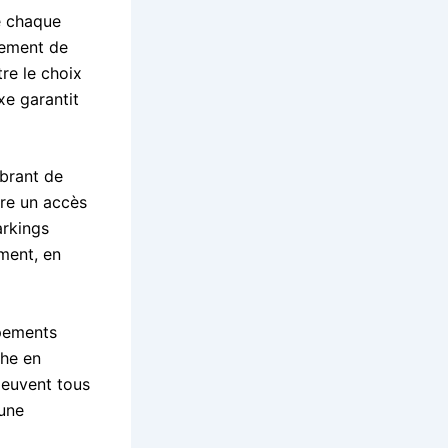
e chaque
nement de
re le choix
xe garantit
ibrant de
ure un accès
arkings
ement, en
ipements
che en
peuvent tous
 une