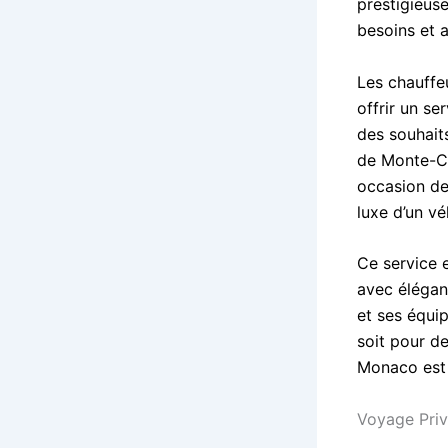
prestigieuse
besoins et a
Les chauffe
offrir un se
des souhaits
de Monte-Ca
occasion de
luxe d’un vé
Ce service e
avec élégan
et ses équi
soit pour de
Monaco est 
Voyage Priv