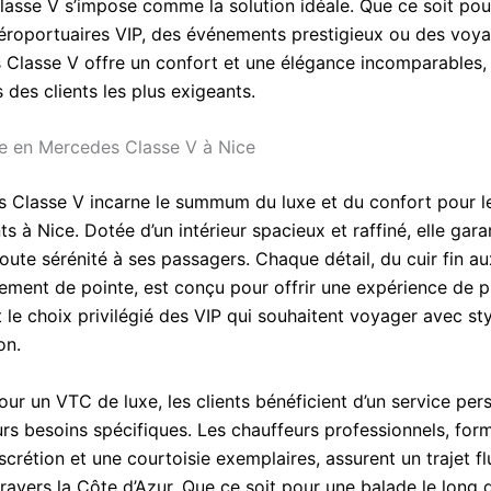
asse V s’impose comme la solution idéale. Que ce soit pou
aéroportuaires VIP, des événements prestigieux ou des voya
 Classe V offre un confort et une élégance incomparables,
 des clients les plus exigeants.
e en Mercedes Classe V à Nice
 Classe V incarne le summum du luxe et du confort pour l
 à Nice. Dotée d’un intérieur spacieux et raffiné, elle gara
oute sérénité à ses passagers. Chaque détail, du cuir fin a
sement de pointe, est conçu pour offrir une expérience de 
t le choix privilégié des VIP qui souhaitent voyager avec sty
on.
ur un VTC de luxe, les clients bénéficient d’un service pers
urs besoins spécifiques. Les chauffeurs professionnels, for
iscrétion et une courtoisie exemplaires, assurent un trajet fl
ravers la Côte d’Azur. Que ce soit pour une balade le long 