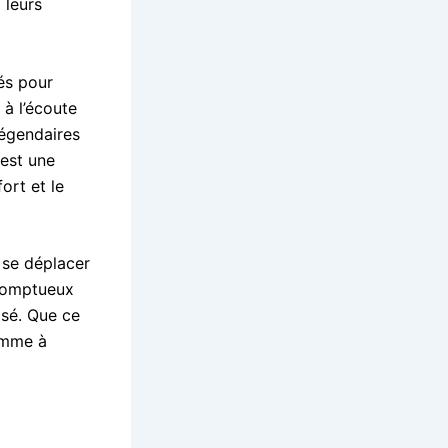
 leurs
és pour
 à l’écoute
légendaires
 est une
ort et le
 se déplacer
 somptueux
isé. Que ce
gamme à