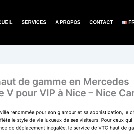
CUEIL
SERVICES
A PROPOS
CONTACT
F
aut de gamme en Mercedes
e V pour VIP à Nice – Nice Car
 ville renommée pour son glamour et sa sophistication, le c
flète le style de vie luxueux de ses visiteurs. Pour ceux qu
nce de déplacement inégalée, le service de VTC haut de 