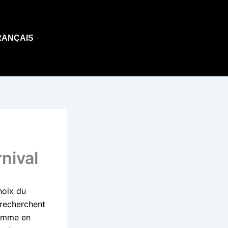
RANÇAIS
nival
hoix du
i recherchent
gamme en