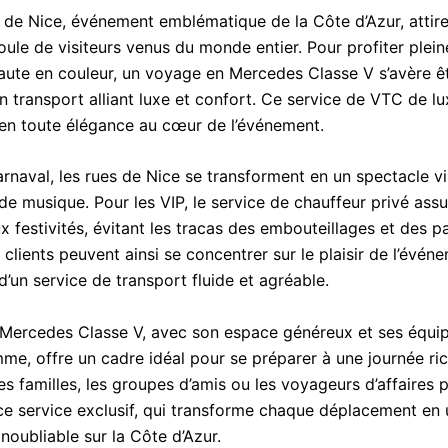
 de Nice, événement emblématique de la Côte d’Azur, attir
oule de visiteurs venus du monde entier. Pour profiter plei
haute en couleur, un voyage en Mercedes Classe V s’avère êt
n transport alliant luxe et confort. Ce service de VTC de lu
 en toute élégance au cœur de l’événement.
arnaval, les rues de Nice se transforment en un spectacle v
de musique. Pour les VIP, le service de chauffeur privé ass
ux festivités, évitant les tracas des embouteillages et des p
clients peuvent ainsi se concentrer sur le plaisir de l’évén
d’un service de transport fluide et agréable.
 Mercedes Classe V, avec son espace généreux et ses équ
me, offre un cadre idéal pour se préparer à une journée ri
s familles, les groupes d’amis ou les voyageurs d’affaires 
 ce service exclusif, qui transforme chaque déplacement en
noubliable sur la Côte d’Azur.