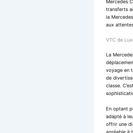
Mercedes Cl
transferts 
la Mercedes
aux attentes
VTC de Lux
La Mercedes
déplacements
voyage en t
de divertis
classe. C’es
sophisticati
En optant po
adapté à le
offrir une d
agréable à t