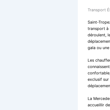
Transport É
Saint-Tropez
transport à
déroulent, 
déplacement
gala ou une 
Les chauffeu
connaissent 
confortable
exclusif su
déplacement
La Mercedes
accueillir 