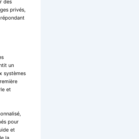
r des
ges privés,
 répondant
es
ntit un
ux systèmes
première
le et
onnalisé,
més pour
uide et
de la