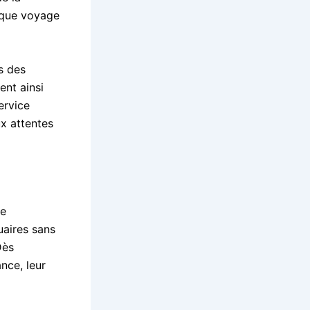
aque voyage
s des
ent ainsi
ervice
ux attentes
ne
uaires sans
Dès
ance, leur