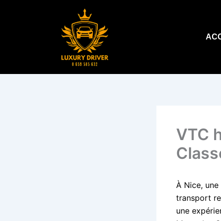
Aller
au
contenu
AC
VTC h
Class
À Nice, une
transport re
une expérie