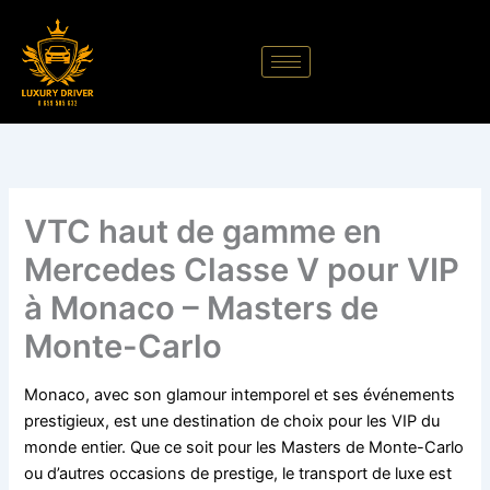
Aller
au
contenu
VTC haut de gamme en
Mercedes Classe V pour VIP
à Monaco – Masters de
Monte-Carlo
Monaco, avec son glamour intemporel et ses événements
prestigieux, est une destination de choix pour les VIP du
monde entier. Que ce soit pour les Masters de Monte-Carlo
ou d’autres occasions de prestige, le transport de luxe est