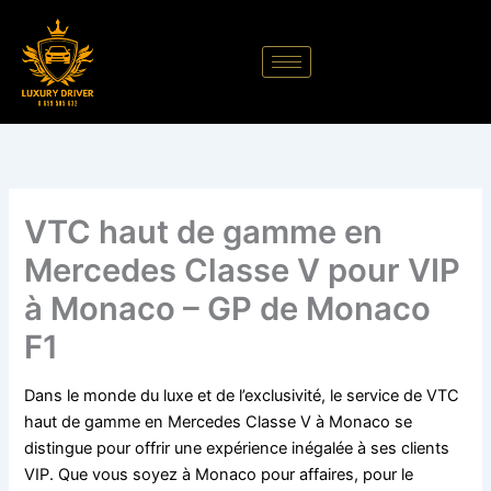
Aller
au
contenu
VTC haut de gamme en
Mercedes Classe V pour VIP
à Monaco – GP de Monaco
F1
Dans le monde du luxe et de l’exclusivité, le service de VTC
haut de gamme en Mercedes Classe V à Monaco se
distingue pour offrir une expérience inégalée à ses clients
VIP. Que vous soyez à Monaco pour affaires, pour le