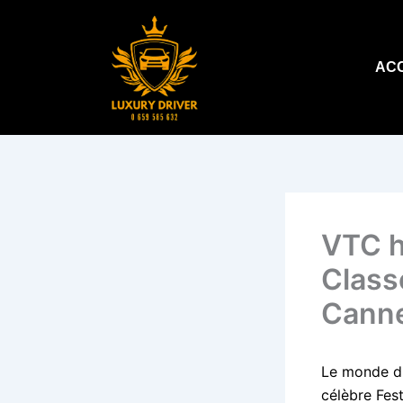
Aller
au
contenu
AC
VTC h
Class
Cann
Le monde du
célèbre Fest