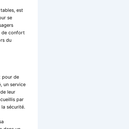
tables, est
our se
ssagers
t de confort
ors du
x pour de
é, un service
de leur
ueillis par
la sécurité.
sa