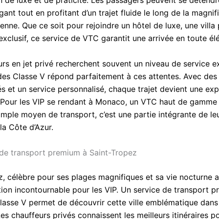
 de luxe et de praticité. Les passagers peuvent se détend
égant tout en profitant d’un trajet fluide le long de la magni
nne. Que ce soit pour rejoindre un hôtel de luxe, une villa
xclusif, ce service de VTC garantit une arrivée en toute él
rs en jet privé recherchent souvent un niveau de service e
des Classe V répond parfaitement à ces attentes. Avec des
s et un service personnalisé, chaque trajet devient une ex
. Pour les VIP se rendant à Monaco, un VTC haut de gamme 
imple moyen de transport, c’est une partie intégrante de le
la Côte d’Azur.
de transport premium à Saint-Tropez
z, célèbre pour ses plages magnifiques et sa vie nocturne a
tion incontournable pour les VIP. Un service de transport 
asse V permet de découvrir cette ville emblématique dans 
 Les chauffeurs privés connaissent les meilleurs itinéraires 