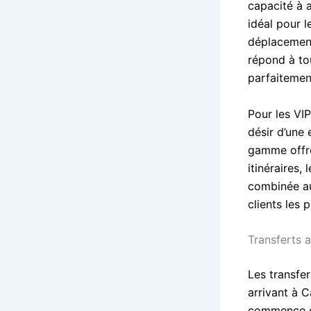
capacité à a
idéal pour l
déplacement
répond à to
parfaitement
Pour les VIP
désir d’une
gamme offre
itinéraires,
combinée au
clients les 
Transferts 
Les transfe
arrivant à 
commence dè