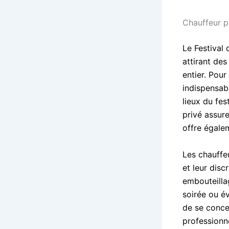
Chauffeur p
Le Festival
attirant de
entier. Pour
indispensab
lieux du fes
privé assur
offre égale
Les chauffeu
et leur disc
embouteilla
soirée ou é
de se concen
professionne