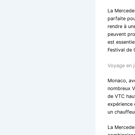
La Mercedes
parfaite pou
rendre à un
peuvent prof
est essentie
Festival de
Voyage en 
Monaco, ave
nombreux VIP
de VTC haut
expérience d
un chauffeur
La Mercedes