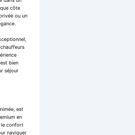
re dans un
fique côte
 privée ou un
égance.
xceptionnel,
 chauffeurs
périence
est bien
ur séjour
nimée, est
premium en
le confort
pour naviguer