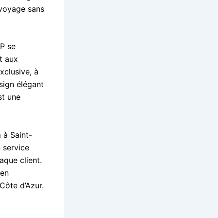
 voyage sans
IP se
t aux
xclusive, à
sign élégant
st une
 à Saint-
 service
aque client.
 en
Côte d’Azur.