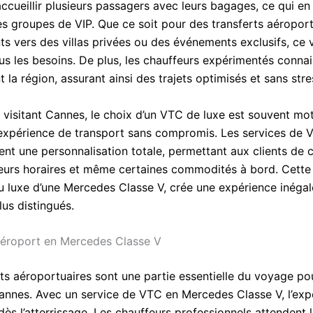
ccueillir plusieurs passagers avec leurs bagages, ce qui en 
es groupes de VIP. Que ce soit pour des transferts aéroport
s vers des villas privées ou des événements exclusifs, ce 
us les besoins. De plus, les chauffeurs expérimentés conna
 la région, assurant ainsi des trajets optimisés et sans stre
 visitant Cannes, le choix d’un VTC de luxe est souvent mot
 expérience de transport sans compromis. Les services de 
nt une personnalisation totale, permettant aux clients de ch
 leurs horaires et même certaines commodités à bord. Cette f
 luxe d’une Mercedes Classe V, crée une expérience inégal
plus distingués.
aéroport en Mercedes Classe V
rts aéroportuaires sont une partie essentielle du voyage po
Cannes. Avec un service de VTC en Mercedes Classe V, l’exp
s l’atterrissage. Les chauffeurs professionnels attendent 