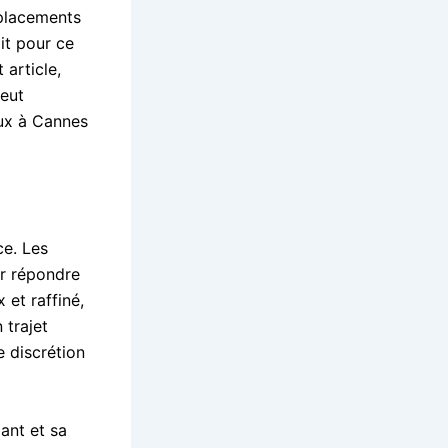
éplacements
it pour ce
 article,
eut
eux à Cannes
ce. Les
ur répondre
 et raffiné,
 trajet
e discrétion
ant et sa