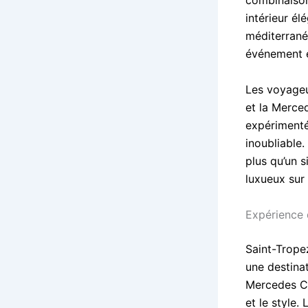
combinaison
intérieur él
méditerranée
événement e
Les voyageu
et la Merce
expérimenté
inoubliable
plus qu’un s
luxueux sur 
Expérience 
Saint-Trope
une destina
Mercedes Cl
et le style.