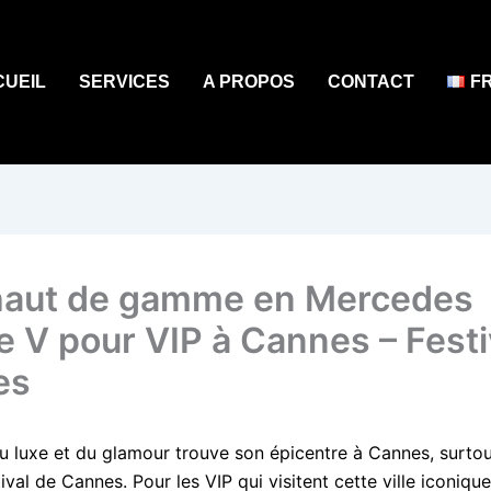
CUEIL
SERVICES
A PROPOS
CONTACT
F
aut de gamme en Mercedes
e V pour VIP à Cannes – Festi
es
 luxe et du glamour trouve son épicentre à Cannes, surtou
ival de Cannes. Pour les VIP qui visitent cette ville iconique