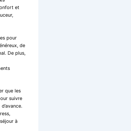
onfort et
uceur,
res pour
généreux, de
al. De plus,
ments
er que les
our suivre
u d’avance.
ress,
séjour à