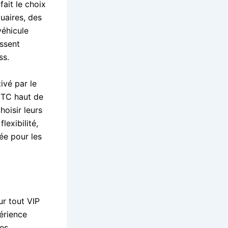
fait le choix
uaires, des
véhicule
issent
ss.
ivé par le
VTC haut de
oisir leurs
lexibilité,
ée pour les
ur tout VIP
érience
les