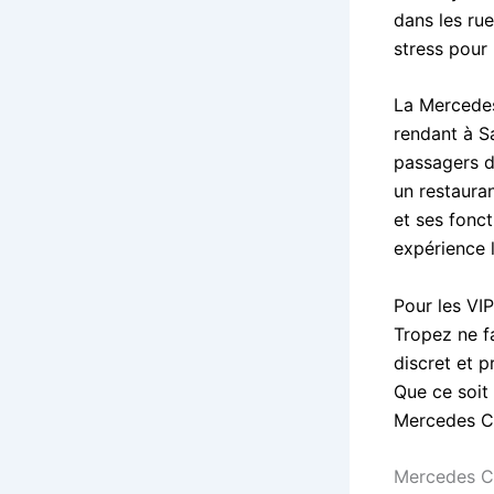
dans les ru
stress pour 
La Mercedes
rendant à S
passagers d
un restaura
et ses fonc
expérience 
Pour les VI
Tropez ne fa
discret et p
Que ce soit
Mercedes Cl
Mercedes Cl