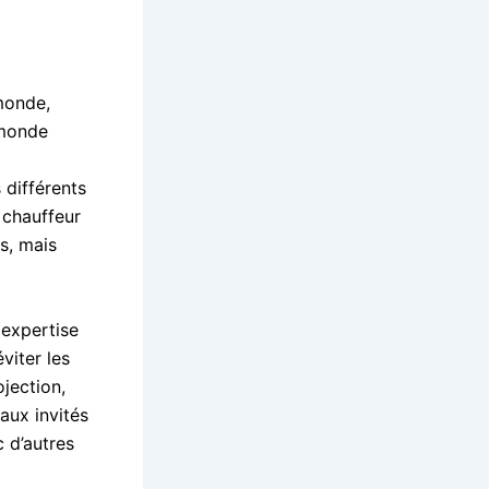
monde,
 monde
 différents
 chauffeur
s, mais
 expertise
éviter les
jection,
aux invités
c d’autres