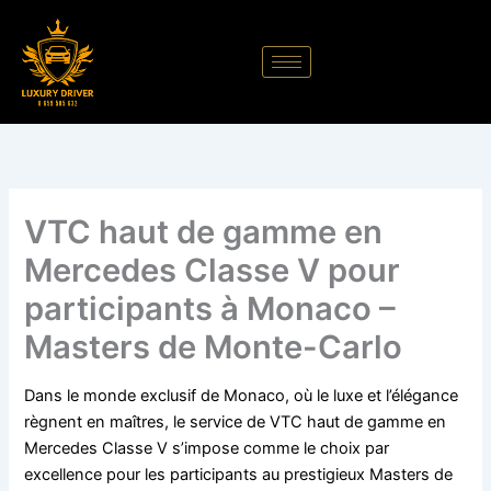
Aller
au
contenu
VTC haut de gamme en
Mercedes Classe V pour
participants à Monaco –
Masters de Monte-Carlo
Dans le monde exclusif de Monaco, où le luxe et l’élégance
règnent en maîtres, le service de VTC haut de gamme en
Mercedes Classe V s’impose comme le choix par
excellence pour les participants au prestigieux Masters de