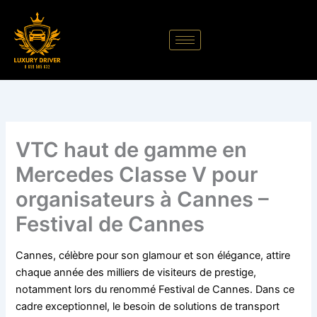
Aller
au
contenu
VTC haut de gamme en
Mercedes Classe V pour
organisateurs à Cannes –
Festival de Cannes
Cannes, célèbre pour son glamour et son élégance, attire
chaque année des milliers de visiteurs de prestige,
notamment lors du renommé Festival de Cannes. Dans ce
cadre exceptionnel, le besoin de solutions de transport