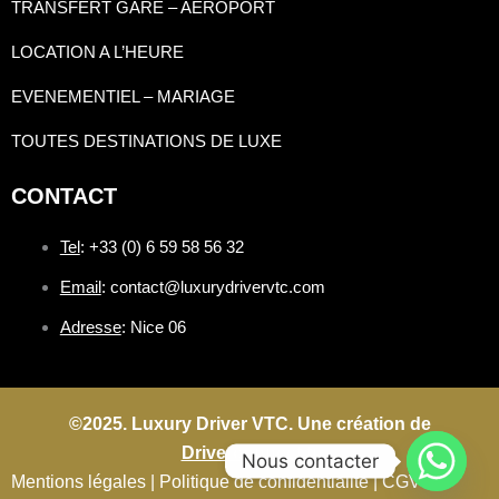
TRANSFERT GARE – AEROPORT
LOCATION A L’HEURE
EVENEMENTIEL – MARIAGE
TOUTES DESTINATIONS DE LUXE
CONTACT
Tel
: +33 (0) 6 59 58 56 32
Email
: contact@luxurydrivervtc.com
Adresse
: Nice 06
©2025. Luxury Driver VTC. Une création de
Driverconnect.fr
Nous contacter
Mentions légales |
Politique de confidentialité |
CGV