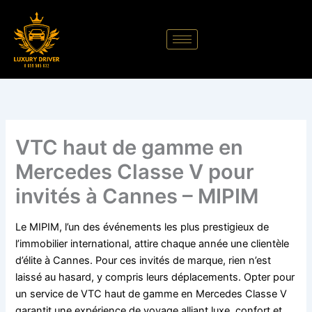
Aller
au
contenu
VTC haut de gamme en
Mercedes Classe V pour
invités à Cannes – MIPIM
Le MIPIM, l’un des événements les plus prestigieux de
l’immobilier international, attire chaque année une clientèle
d’élite à Cannes. Pour ces invités de marque, rien n’est
laissé au hasard, y compris leurs déplacements. Opter pour
un service de VTC haut de gamme en Mercedes Classe V
garantit une expérience de voyage alliant luxe, confort et