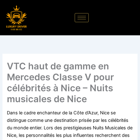
Aller
au
contenu
VTC haut de gamme en
Mercedes Classe V pour
célébrités à Nice – Nuits
musicales de Nice
Dans le cadre enchanteur de la Côte d’Azur, Nice se
distingue comme une destination prisée par les célébrités
du monde entier. Lors des prestigieuses Nuits Musicales de
Nice, les personnalités les plus influentes recherchent des