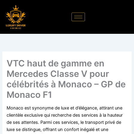
Aller
au
contenu
VTC haut de gamme en
Mercedes Classe V pour
célébrités à Monaco – GP de
Monaco F1
Monaco est synonyme de luxe et d’élégance, attirant une
clientèle exclusive qui recherche des services à la hauteur
de ses attentes. Parmi ces services, le transport privé de
luxe se distingue, offrant un confort inégalé et une