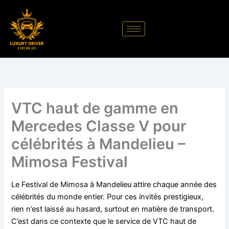
Aller
au
contenu
VTC haut de gamme en
Mercedes Classe V pour
célébrités à Mandelieu –
Mimosa Festival
Le Festival de Mimosa à Mandelieu attire chaque année des
célébrités du monde entier. Pour ces invités prestigieux,
rien n’est laissé au hasard, surtout en matière de transport.
C’est dans ce contexte que le service de VTC haut de