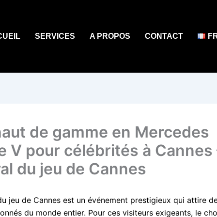
CUEIL
SERVICES
A PROPOS
CONTACT
F
aut de gamme en Mercedes
e V pour célébrités à Cannes 
val du jeu de Cannes
du jeu de Cannes est un événement prestigieux qui attire de
onnés du monde entier. Pour ces visiteurs exigeants, le cho