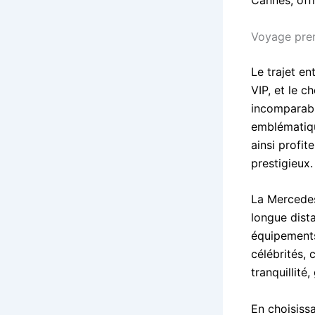
Voyage pre
Le trajet en
VIP, et le 
incomparabl
emblématiqu
ainsi profi
prestigieux.
La Mercedes
longue dist
équipements
célébrités, 
tranquillité
En choisiss