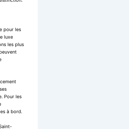
e pour les
e luxe
ns les plus
 peuvent
e
acement
 ses
. Pour les
e
les à bord.
Saint-