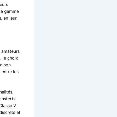
feurs
t de gamme
, en leur
s amateurs
, le choix
ec son
 entre les
alités,
ransferts
 Classe V
discrets et