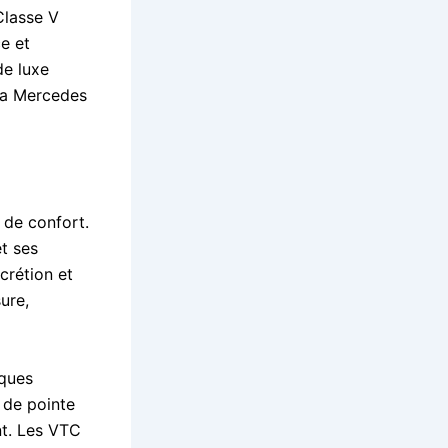
Classe V
e et
de luxe
 la Mercedes
 de confort.
t ses
crétion et
ure,
iques
 de pointe
nt. Les VTC