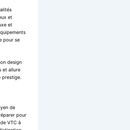
alités
eux et
uxe et
 équipements
e pour se
son design
 et allure
 prestige.
oyen de
réparer pour
e de VTC à
istinction.