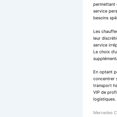
permettant d
service pers
besoins spé
Les chauffe
leur discrét
service irré
Le choix d’
supplémenta
En optant p
concentrer s
transport ha
VIP de profi
logistiques.
Mercedes Cl