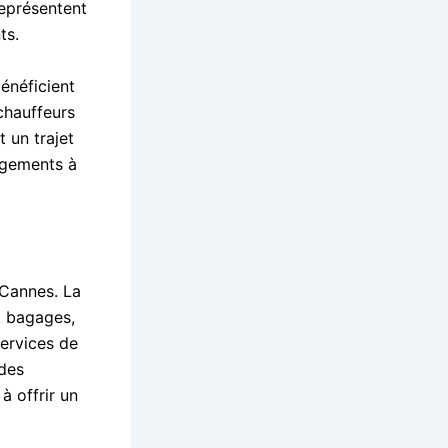
représentent
ts.
énéficient
 chauffeurs
t un trajet
agements à
 Cannes. La
t bagages,
services de
 des
à offrir un