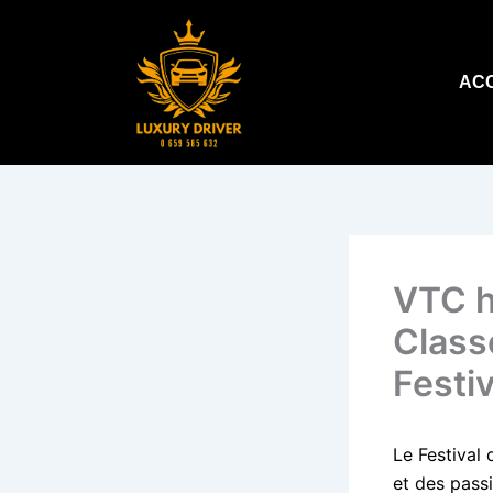
Aller
au
contenu
AC
VTC h
Class
Festi
Le Festival 
et des passi