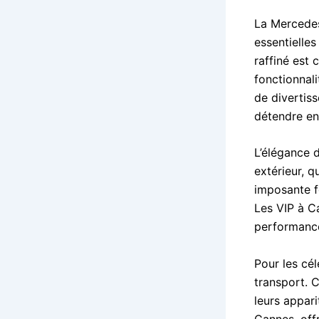
La Mercedes
essentielle
raffiné est 
fonctionnal
de divertis
détendre en
L’élégance 
extérieur, q
imposante fo
Les VIP à C
performance,
Pour les cé
transport. 
leurs appari
Cannes, off