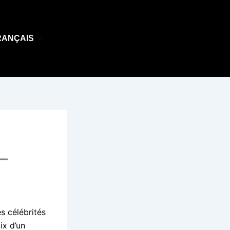
RANÇAIS
–
s célébrités
ix d’un