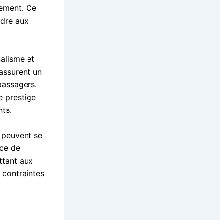
nement. Ce
ndre aux
nalisme et
 assurent un
 passagers.
e prestige
nts.
s peuvent se
ice de
ttant aux
 contraintes