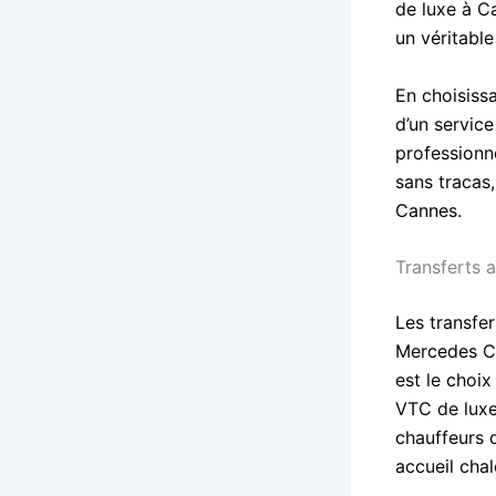
de luxe à C
un véritabl
En choisissa
d’un service
professionne
sans tracas
Cannes.
Transferts 
Les transfer
Mercedes Cl
est le choi
VTC de luxe
chauffeurs q
accueil chal