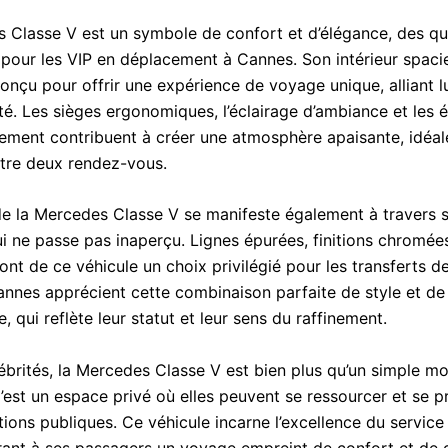
 Classe V est un symbole de confort et d’élégance, des qu
s pour les VIP en déplacement à Cannes. Son intérieur spaci
conçu pour offrir une expérience de voyage unique, alliant l
ité. Les sièges ergonomiques, l’éclairage d’ambiance et les
sement contribuent à créer une atmosphère apaisante, idéal
tre deux rendez-vous.
de la Mercedes Classe V se manifeste également à travers 
ui ne passe pas inaperçu. Lignes épurées, finitions chromées
nt de ce véhicule un choix privilégié pour les transferts de
annes apprécient cette combinaison parfaite de style et de
 qui reflète leur statut et leur sens du raffinement.
lébrités, la Mercedes Classe V est bien plus qu’un simple m
C’est un espace privé où elles peuvent se ressourcer et se p
tions publiques. Ce véhicule incarne l’excellence du servic
rant à ses passagers un voyage empreint de confort et de d