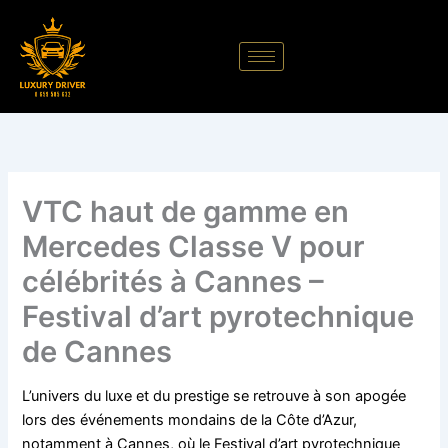
Aller
au
contenu
VTC haut de gamme en
Mercedes Classe V pour
célébrités à Cannes –
Festival d’art pyrotechnique
de Cannes
L’univers du luxe et du prestige se retrouve à son apogée
lors des événements mondains de la Côte d’Azur,
notamment à Cannes, où le Festival d’art pyrotechnique