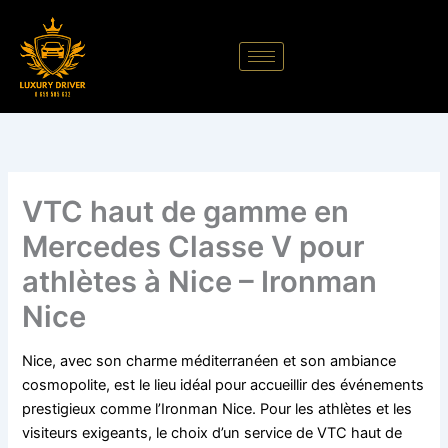
Aller
au
contenu
VTC haut de gamme en
Mercedes Classe V pour
athlètes à Nice – Ironman
Nice
Nice, avec son charme méditerranéen et son ambiance
cosmopolite, est le lieu idéal pour accueillir des événements
prestigieux comme l’Ironman Nice. Pour les athlètes et les
visiteurs exigeants, le choix d’un service de VTC haut de