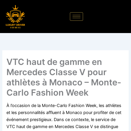
Aller
au
contenu
VTC haut de gamme en
Mercedes Classe V pour
athlètes à Monaco – Monte-
Carlo Fashion Week
À l’occasion de la Monte-Carlo Fashion Week, les athlètes
et les personnalités affluent à Monaco pour profiter de cet
événement prestigieux. Dans ce contexte, le service de
VTC haut de gamme en Mercedes Classe V se distingue