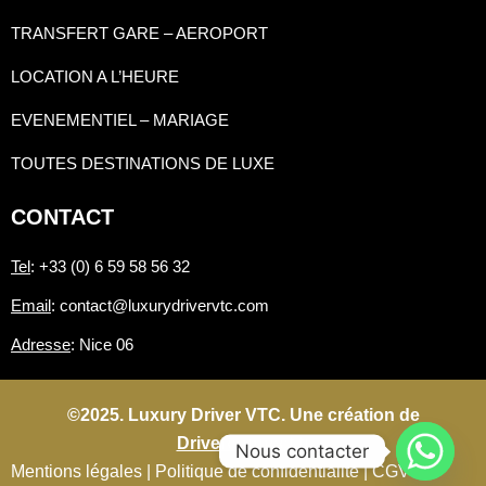
TRANSFERT GARE – AEROPORT
LOCATION A L’HEURE
EVENEMENTIEL – MARIAGE
TOUTES DESTINATIONS DE LUXE
CONTACT
Tel
: +33 (0) 6 59 58 56 32
Email
: contact@luxurydrivervtc.com
Adresse
: Nice 06
©2025. Luxury Driver VTC. Une création de
Driverconnect.fr
Nous contacter
Mentions légales |
Politique de confidentialité |
CGV