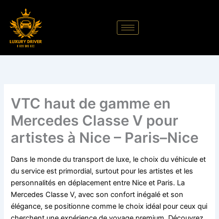
Aller
au
contenu
VTC haut de gamme en
Mercedes Classe V pour
artistes à Nice – Paris–Nice
Dans le monde du transport de luxe, le choix du véhicule et
du service est primordial, surtout pour les artistes et les
personnalités en déplacement entre Nice et Paris. La
Mercedes Classe V, avec son confort inégalé et son
élégance, se positionne comme le choix idéal pour ceux qui
cherchent une expérience de voyage premium. Découvrez