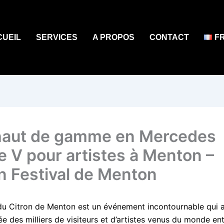
CUEIL
SERVICES
A PROPOS
CONTACT
F
aut de gamme en Mercedes
e V pour artistes à Menton –
 Festival de Menton
 du Citron de Menton est un événement incontournable qui a
 des milliers de visiteurs et d’artistes venus du monde ent