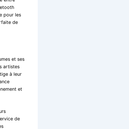
uetooth
e pour les
rfaite de
rumes et ses
s artistes
ige à leur
tance
vénement et
urs
service de
es