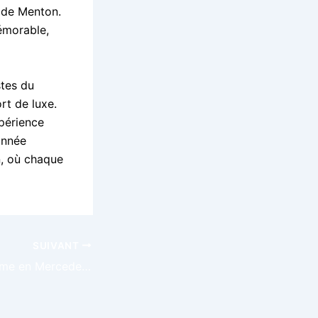
e de Menton.
mémorable,
tes du
rt de luxe.
xpérience
onnée
n, où chaque
SUIVANT
VTC haut de gamme en Mercedes Classe V pour athlètes à Menton – Lemon Festival de Menton