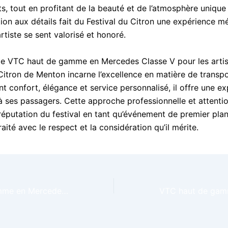
, tout en profitant de la beauté et de l’atmosphère uniqu
tion aux détails fait du Festival du Citron une expérience 
tiste se sent valorisé et honoré.
de VTC haut de gamme en Mercedes Classe V pour les artis
Citron de Menton incarne l’excellence en matière de transpo
t confort, élégance et service personnalisé, il offre une e
 à ses passagers. Cette approche professionnelle et attenti
 réputation du festival en tant qu’événement de premier pla
traité avec le respect et la considération qu’il mérite.
VTC haut de gamme en Mercedes Classe V pour VIP à Menton – Lemon Festival de Menton