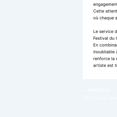
engagements
Cette atten
où chaque ar
Le service 
Festival du 
En combinan
inoubliable
renforce la
artiste est 
PRÉCÉDENT