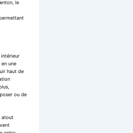
enton, le
r permettant
intérieur
t en une
uir haut de
ation
plus,
eposer ou de
 atout
uvent
e entre