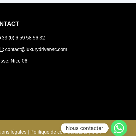
NTACT
 +33 (0) 6 59 58 56 32
il
: contact@luxurydrivervtc.com
esse
: Nice 06
Nous contacter
ions légales |
Politique de confidentialité |
CGV