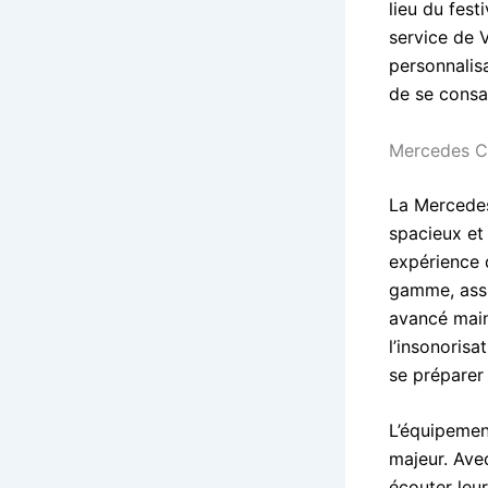
lieu du fes
service de 
personnalisa
de se consac
Mercedes Cl
La Mercedes 
spacieux et 
expérience 
gamme, assu
avancé maint
l’insonorisa
se préparer
L’équipemen
majeur. Ave
écouter leu