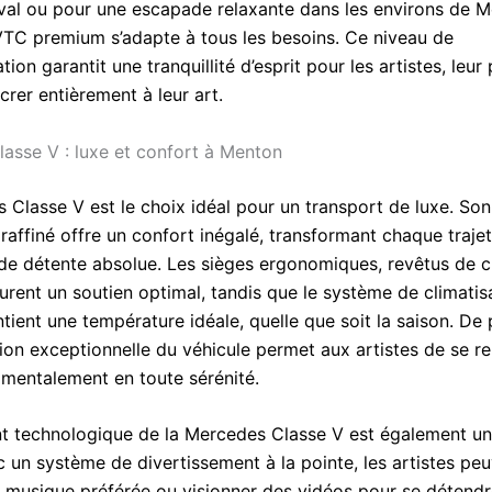
tival ou pour une escapade relaxante dans les environs de M
VTC premium s’adapte à tous les besoins. Ce niveau de
tion garantit une tranquillité d’esprit pour les artistes, leu
rer entièrement à leur art.
asse V : luxe et confort à Menton
Classe V est le choix idéal pour un transport de luxe. Son 
raffiné offre un confort inégalé, transformant chaque traje
de détente absolue. Les sièges ergonomiques, revêtus de c
rent un soutien optimal, tandis que le système de climatis
ient une température idéale, quelle que soit la saison. De 
tion exceptionnelle du véhicule permet aux artistes de se r
 mentalement en toute sérénité.
t technologique de la Mercedes Classe V est également un
c un système de divertissement à la pointe, les artistes pe
r musique préférée ou visionner des vidéos pour se détendr