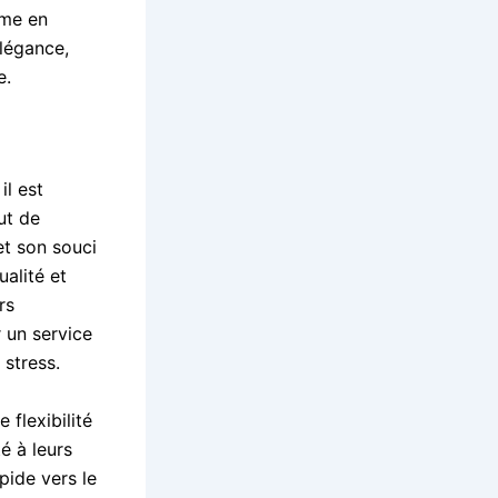
mme en
élégance,
e.
il est
ut de
t son souci
ualité et
rs
r un service
 stress.
flexibilité
é à leurs
pide vers le