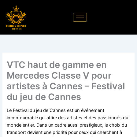
Aller
au
contenu
VTC haut de gamme en
Mercedes Classe V pour
artistes à Cannes – Festival
du jeu de Cannes
Le Festival du jeu de Cannes est un événement
incontournable qui attire des artistes et des passionnés du
monde entier. Dans un cadre aussi prestigieux, le choix du
transport devient une priorité pour ceux qui cherchent à