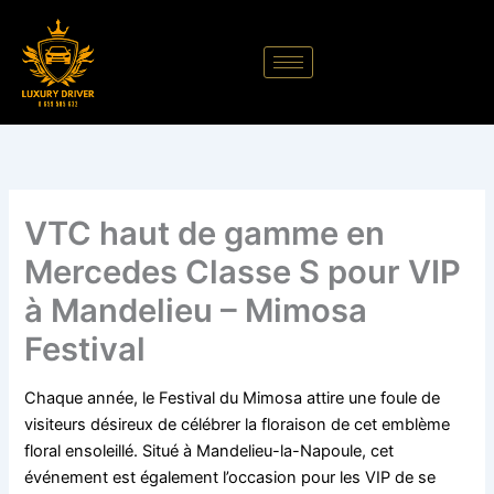
Aller
au
contenu
VTC haut de gamme en
Mercedes Classe S pour VIP
à Mandelieu – Mimosa
Festival
Chaque année, le Festival du Mimosa attire une foule de
visiteurs désireux de célébrer la floraison de cet emblème
floral ensoleillé. Situé à Mandelieu-la-Napoule, cet
événement est également l’occasion pour les VIP de se