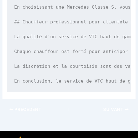
En choisissant une Mercedes Classe S, vous o
## Chauffeur professionnel pour clientèle pre
La qualité d'un service de VTC haut de gamme
Chaque chauffeur est formé pour anticiper le
La discrétion et la courtoisie sont des vale
En conclusion, le service de VTC haut de gam
PRÉCÉDENT
SUIVANT