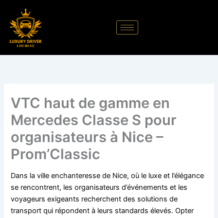
Aller
au
contenu
VTC haut de gamme en
Mercedes Classe S pour
organisateurs à Nice –
Prom’Classic
Dans la ville enchanteresse de Nice, où le luxe et l’élégance
se rencontrent, les organisateurs d’événements et les
voyageurs exigeants recherchent des solutions de
transport qui répondent à leurs standards élevés. Opter