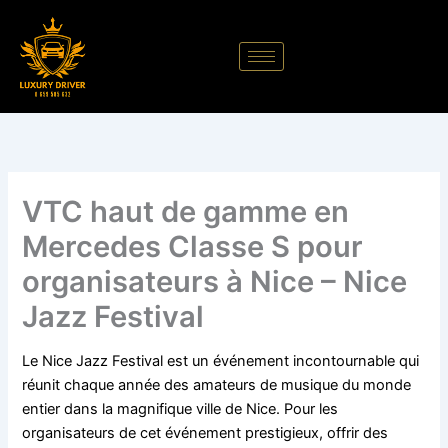
Aller
au
contenu
VTC haut de gamme en
Mercedes Classe S pour
organisateurs à Nice – Nice
Jazz Festival
Le Nice Jazz Festival est un événement incontournable qui
réunit chaque année des amateurs de musique du monde
entier dans la magnifique ville de Nice. Pour les
organisateurs de cet événement prestigieux, offrir des