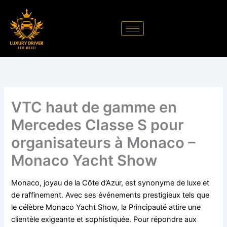
Aller
au
contenu
VTC haut de gamme en
Mercedes Classe S pour
organisateurs à Monaco –
Monaco Yacht Show
Monaco, joyau de la Côte d’Azur, est synonyme de luxe et
de raffinement. Avec ses événements prestigieux tels que
le célèbre Monaco Yacht Show, la Principauté attire une
clientèle exigeante et sophistiquée. Pour répondre aux