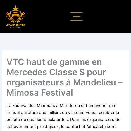
Aller
au
contenu
VTC haut de gamme en
Mercedes Classe S pour
organisateurs à Mandelieu –
Mimosa Festival
Le Festival des Mimosas à Mandelieu est un événement
annuel qui attire des milliers de visiteurs venus célébrer la
beauté de ces fleurs éclatantes. Pour les organisateurs de
cet événement prestigieux, le confort et l’efficacité sont