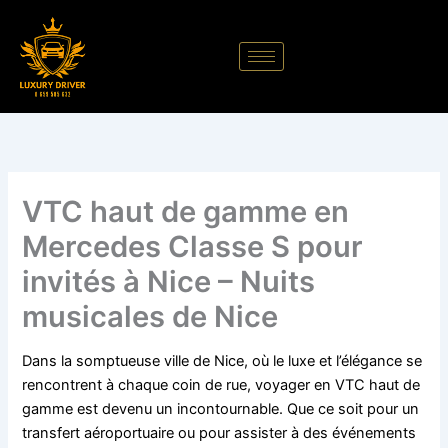
Aller
au
contenu
VTC haut de gamme en
Mercedes Classe S pour
invités à Nice – Nuits
musicales de Nice
Dans la somptueuse ville de Nice, où le luxe et l’élégance se
rencontrent à chaque coin de rue, voyager en VTC haut de
gamme est devenu un incontournable. Que ce soit pour un
transfert aéroportuaire ou pour assister à des événements