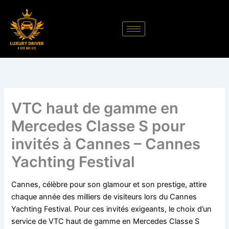
Aller
au
contenu
VTC haut de gamme en
Mercedes Classe S pour
invités à Cannes – Cannes
Yachting Festival
Cannes, célèbre pour son glamour et son prestige, attire
chaque année des milliers de visiteurs lors du Cannes
Yachting Festival. Pour ces invités exigeants, le choix d’un
service de VTC haut de gamme en Mercedes Classe S