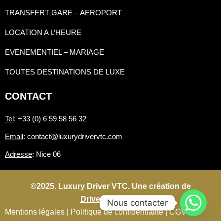
TRANSFERT GARE – AEROPORT
LOCATION A L’HEURE
EVENEMENTIEL – MARIAGE
TOUTES DESTINATIONS DE LUXE
CONTACT
Tel
: +33 (0) 6 59 58 56 32
Email
: contact@luxurydrivervtc.com
Adresse
: Nice 06
©2025. Luxury Driver VTC. Une création de
Driverconnect.fr
Nous contacter
Mentions légales |
Politique de confidentialité |
CGV