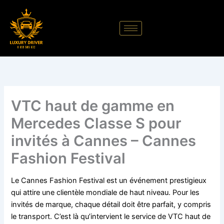
Aller
au
contenu
VTC haut de gamme en
Mercedes Classe S pour
invités à Cannes – Cannes
Fashion Festival
Le Cannes Fashion Festival est un événement prestigieux
qui attire une clientèle mondiale de haut niveau. Pour les
invités de marque, chaque détail doit être parfait, y compris
le transport. C’est là qu’intervient le service de VTC haut de