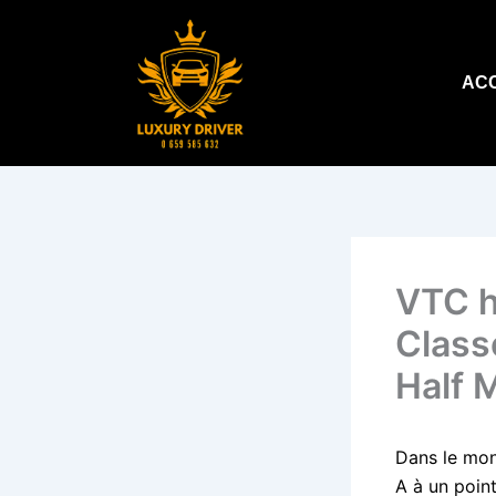
Aller
au
contenu
AC
VTC h
Class
Half 
Dans le mon
A à un point