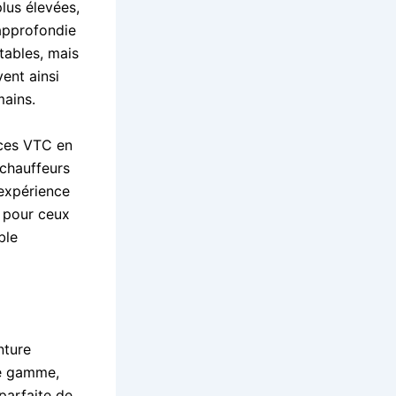
lus élevées,
approfondie
tables, mais
vent ainsi
mains.
vices VTC en
 chauffeurs
 expérience
l pour ceux
ble
nture
de gamme,
parfaite de