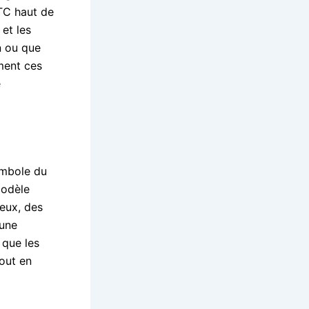
VTC haut de
et les
n ou que
ment ces
e
ymbole du
modèle
ueux, des
 une
 que les
out en