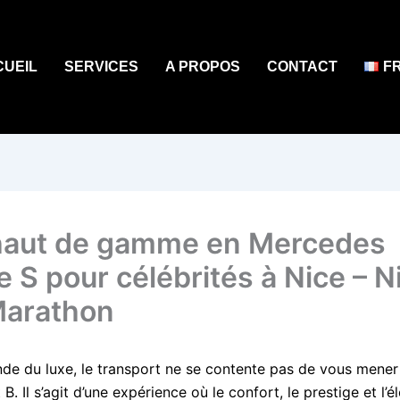
CUEIL
SERVICES
A PROPOS
CONTACT
F
aut de gamme en Mercedes
e S pour célébrités à Nice – N
Marathon
de du luxe, le transport ne se contente pas de vous mener 
 B. Il s’agit d’une expérience où le confort, le prestige et l’