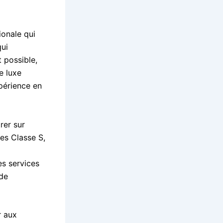
onale qui
qui
 possible,
e luxe
périence en
rer sur
es Classe S,
es services
 de
r aux