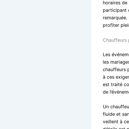
horaires de
participant 
remarquée. C
profiter pl
Chauffeurs 
Les événemen
les mariages
chauffeurs 
à ces exige
est traité c
de l’événem
Un chauffeur
fluide et sa
veillent à c