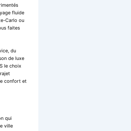
érimentés
oyage fluide
te-Carlo ou
us faites
vice, du
son de luxe
S le choix
rajet
e confort et
on qui
e ville