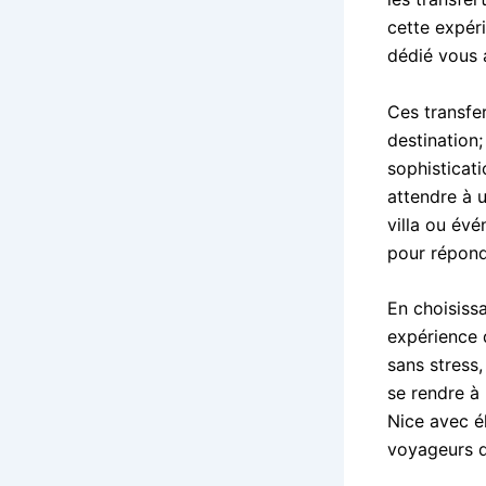
cette expéri
dédié vous 
Ces transfe
destination;
sophisticat
attendre à u
villa ou év
pour répond
En choisiss
expérience d
sans stress,
se rendre à
Nice avec él
voyageurs d’