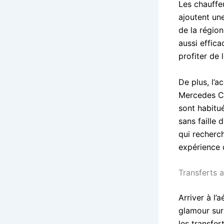
Les chauffe
ajoutent un
de la région
aussi effica
profiter de 
De plus, l’a
Mercedes Cl
sont habitué
sans faille 
qui recherc
expérience 
Transferts 
Arriver à l’
glamour sur
les transfe