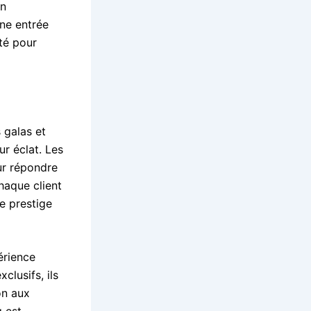
un
une entrée
ité pour
 galas et
ur éclat. Les
ur répondre
haque client
le prestige
érience
clusifs, ils
on aux