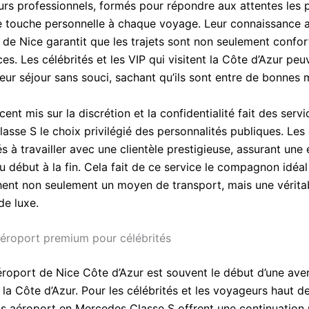
urs professionnels, formés pour répondre aux attentes les p
e touche personnelle à chaque voyage. Leur connaissance 
 de Nice garantit que les trajets sont non seulement confor
ces. Les célébrités et les VIP qui visitent la Côte d’Azur peu
leur séjour sans souci, sachant qu’ils sont entre de bonnes 
ccent mis sur la discrétion et la confidentialité fait des ser
asse S le choix privilégié des personnalités publiques. Les
s à travailler avec une clientèle prestigieuse, assurant une
du début à la fin. Cela fait de ce service le compagnon idéa
hent non seulement un moyen de transport, mais une vérita
de luxe.
aéroport premium pour célébrités
aéroport de Nice Côte d’Azur est souvent le début d’une ave
 la Côte d’Azur. Pour les célébrités et les voyageurs haut 
rts aéroport en Mercedes Classe S offrent une continuation 