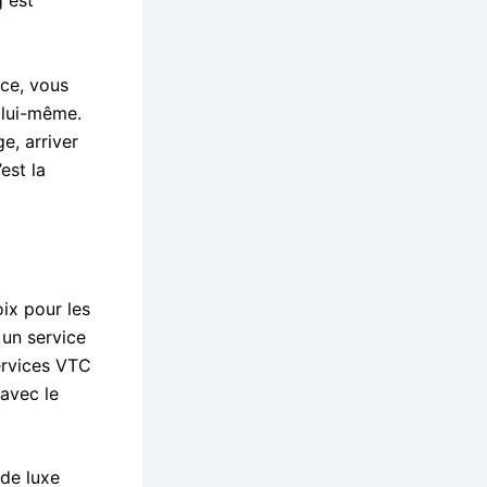
g est
ce, vous
 lui-même.
e, arriver
est la
ix pour les
 un service
services VTC
 avec le
 de luxe