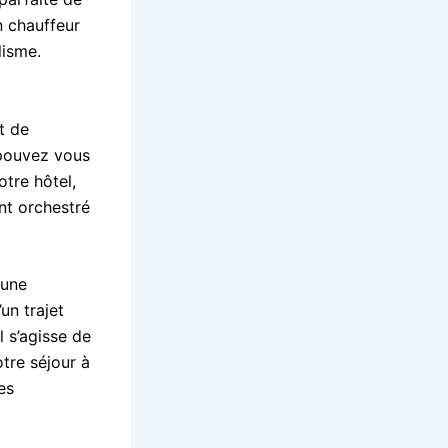
n chauffeur
lisme.
t de
 pouvez vous
otre hôtel,
nt orchestré
 une
un trajet
l s’agisse de
tre séjour à
es