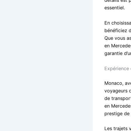
détails est
essentiel.
En choisiss
bénéficiez 
Que vous as
en Mercedes
garantie d’
Expérience
Monaco, ave
voyageurs d
de transport
en Mercedes
prestige de
Les trajets