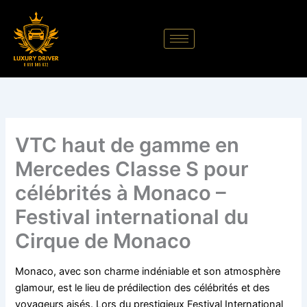
Aller
au
contenu
VTC haut de gamme en
Mercedes Classe S pour
célébrités à Monaco –
Festival international du
Cirque de Monaco
Monaco, avec son charme indéniable et son atmosphère
glamour, est le lieu de prédilection des célébrités et des
voyageurs aisés. Lors du prestigieux Festival International