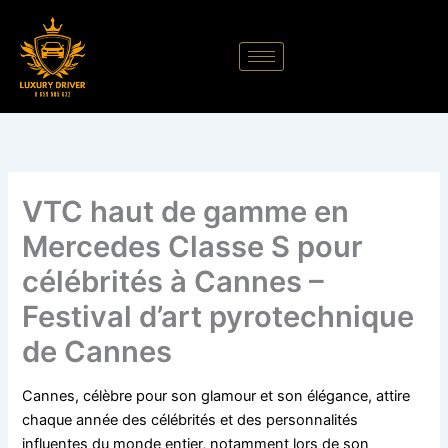
Aller
au
contenu
VTC haut de gamme en
Mercedes Classe S pour
célébrités à Cannes –
Festival d’art pyrotechnique
de Cannes
Cannes, célèbre pour son glamour et son élégance, attire
chaque année des célébrités et des personnalités
influentes du monde entier, notamment lors de son