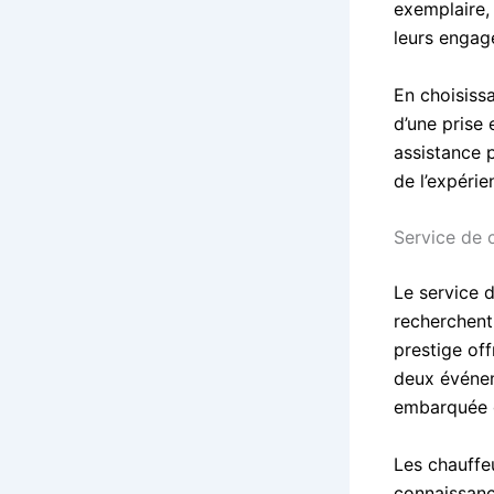
exemplaire,
leurs engag
En choisissa
d’une prise 
assistance 
de l’expérie
Service de 
Le service 
recherchent
prestige off
deux événem
embarquée ga
Les chauffeu
connaissanc