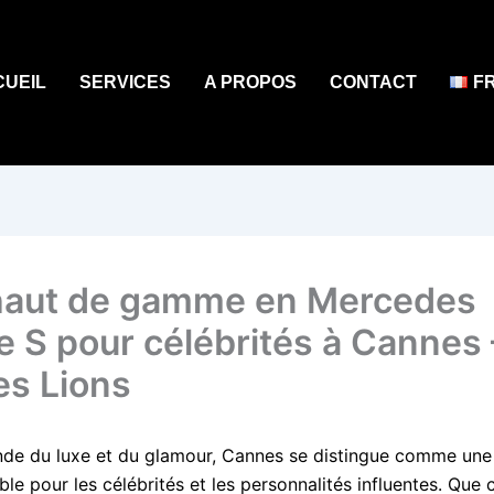
CUEIL
SERVICES
A PROPOS
CONTACT
F
aut de gamme en Mercedes
e S pour célébrités à Cannes 
s Lions
de du luxe et du glamour, Cannes se distingue comme une 
le pour les célébrités et les personnalités influentes. Que 