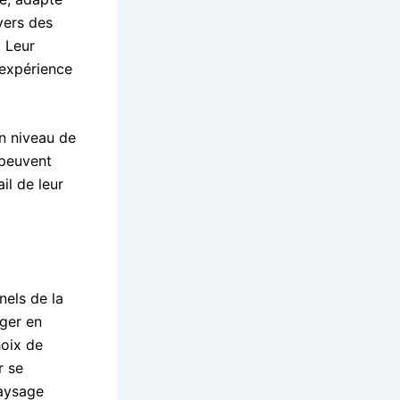
vers des
. Leur
 expérience
un niveau de
 peuvent
il de leur
nels de la
ager en
hoix de
r se
paysage