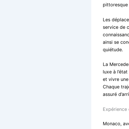
pittoresque 
Les déplacem
service de c
connaissanc
ainsi se con
quiétude.
La Mercedes 
luxe à l’éta
et vivre une
Chaque traje
assuré d’arr
Expérience
Monaco, ave