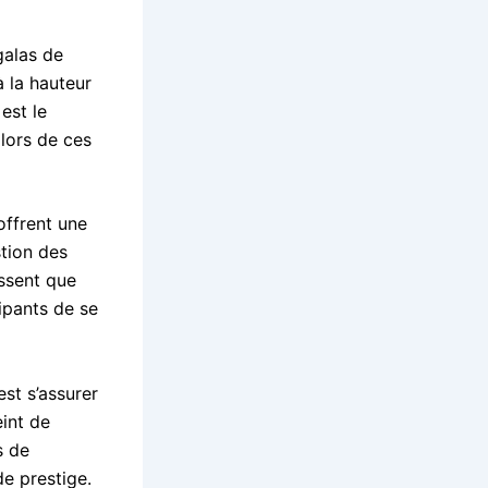
galas de
à la hauteur
est le
lors de ces
offrent une
stion des
issent que
ipants de se
st s’assurer
int de
s de
e prestige.