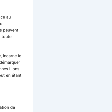
âce au
ne
rs peuvent
n toute
, incarne le
e démarquer
nnes Lions.
out en étant
ation de