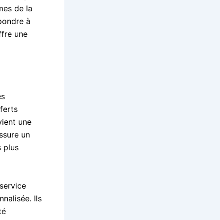
mes de la
épondre à
fre une
es
ferts
vient une
ssure un
s plus
service
nalisée. Ils
té