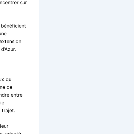
ncentrer sur
 bénéficient
une
 extension
 d’Azur.
ux qui
ine de
ndre entre
ie
trajet.
leur
re, adapté