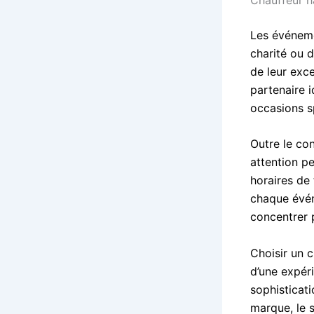
Les événeme
charité ou 
de leur exc
partenaire 
occasions s
Outre le co
attention pe
horaires de 
chaque évén
concentrer p
Choisir un 
d’une expér
sophisticati
marque, le 