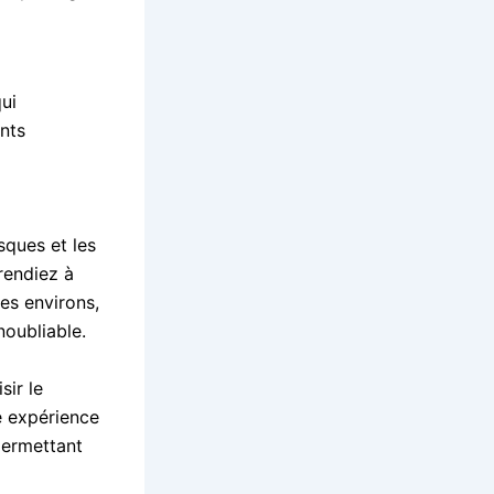
ui
nts
sques et les
 rendiez à
es environs,
oubliable.
sir le
e expérience
permettant