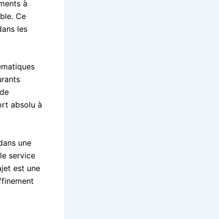
ements à
ble. Ce
dans les
lématiques
urants
 de
ort absolu à
 dans une
le service
jet est une
affinement