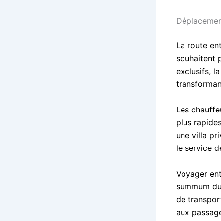
Déplacement
La route en
souhaitent 
exclusifs, 
transforman
Les chauffeu
plus rapides
une villa pr
le service 
Voyager ent
summum du l
de transport
aux passager