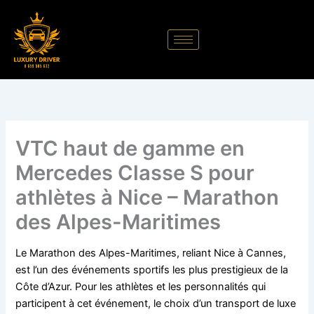
Aller
au
contenu
VTC haut de gamme en
Mercedes Classe S pour
athlètes à Nice – Marathon
des Alpes-Maritimes
Le Marathon des Alpes-Maritimes, reliant Nice à Cannes,
est l’un des événements sportifs les plus prestigieux de la
Côte d’Azur. Pour les athlètes et les personnalités qui
participent à cet événement, le choix d’un transport de luxe