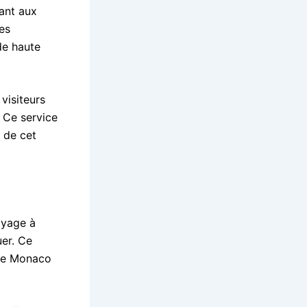
tant aux
les
de haute
visiteurs
. Ce service
 de cet
oyage à
er. Ce
tre Monaco