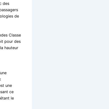
ec des
 passagers
ologies de
edes Classe
oit pour des
 la hauteur
’une
x
st une
ssant ce
étant le