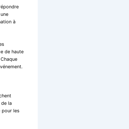
 répondre
 une
nation à
es
ce de haute
e. Chaque
’événement.
chent
 de la
 pour les