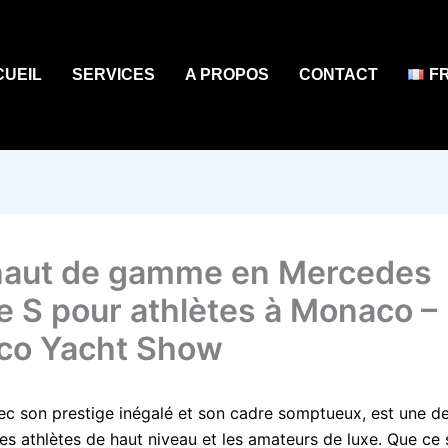
CUEIL
SERVICES
A PROPOS
CONTACT
F
aut de gamme en Mercedes
e S pour athlètes à Monaco –
co Yacht Show
c son prestige inégalé et son cadre somptueux, est une de
es athlètes de haut niveau et les amateurs de luxe. Que ce 