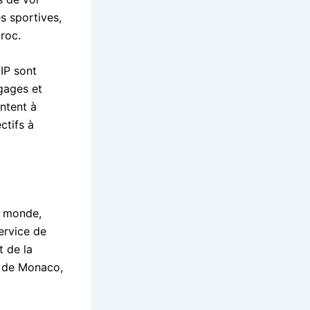
s sportives,
roc.
IP sont
gages et
ntent à
ctifs à
u monde,
service de
 de la
r de Monaco,