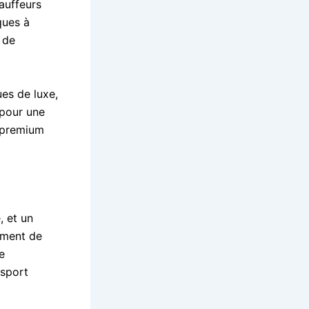
auffeurs
ques à
 de
ues de luxe,
pour une
t premium
, et un
ement de
e
nsport