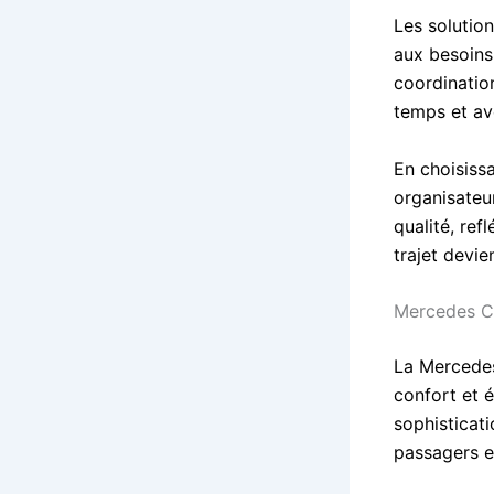
Les solutio
aux besoins 
coordinatio
temps et av
En choisiss
organisateur
qualité, ref
trajet devie
Mercedes Cl
La Mercedes
confort et 
sophisticat
passagers e