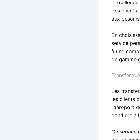
l’excellenc
des clients 
aux besoins
En choisissa
service per
à une compé
de gamme ga
Transferts A
Les transfe
les clients 
l’aéroport 
conduire à l
Ce service 
aux besoins 