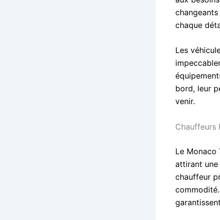
changeants 
chaque déta
Les véhicul
impeccablem
équipements
bord, leur p
venir.
Chauffeurs 
Le Monaco Y
attirant une
chauffeur p
commodité. 
garantissent