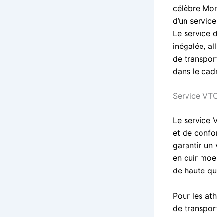
célèbre Mon
d’un servic
Le service 
inégalée, a
de transpor
dans le cadr
Service VT
Le service 
et de confo
garantir un
en cuir moel
de haute qu
Pour les at
de transport