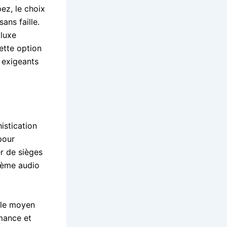
ez, le choix
ans faille.
 luxe
ette option
 exigeants
stication
pour
r de sièges
stème audio
ple moyen
rmance et