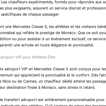
e. Les chauffeurs expérimentés, formés pour répondre aux 
les plus exigeants, assurent un service discret et professio
 spécifiques de chaque passager.
nt une Mercedes Classe S, les athlètes et les visiteurs béné
sonnalisé qui reflète le prestige de Monaco. Que ce soit pou
tition ou pour assister à un événement exclusif, ce servic
rantit une arrivée en toute élégance et ponctualité.
éroport VIP pour Athlètes Élite
rts aéroport VIP en Mercedes Classe S sont conçus pour les
premium qui apprécient la ponctualité et le confort. Dès l’at
de Nice ou de Cannes, un chauffeur dédié attend les passag
eur destination finale à Monaco, sans stress ni retard.
de transfert aéroport est entièrement personnalisable pour
individuels des athlètes. Qu’il s’agisse de gérer des horaire