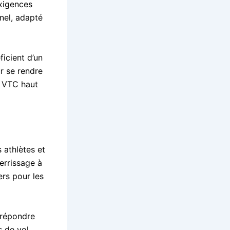
exigences
nnel, adapté
ficient d’un
r se rendre
e VTC haut
 athlètes et
terrissage à
ers pour les
 répondre
s de vol