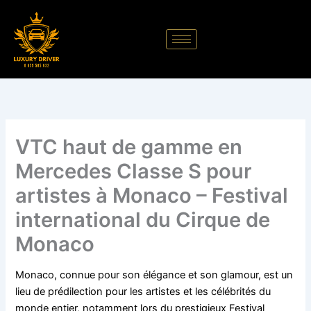
Aller
au
contenu
VTC haut de gamme en
Mercedes Classe S pour
artistes à Monaco – Festival
international du Cirque de
Monaco
Monaco, connue pour son élégance et son glamour, est un
lieu de prédilection pour les artistes et les célébrités du
monde entier, notamment lors du prestigieux Festival