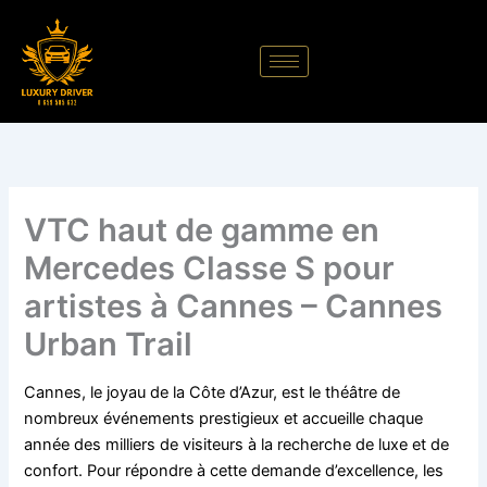
Aller
au
contenu
VTC haut de gamme en
Mercedes Classe S pour
artistes à Cannes – Cannes
Urban Trail
Cannes, le joyau de la Côte d’Azur, est le théâtre de
nombreux événements prestigieux et accueille chaque
année des milliers de visiteurs à la recherche de luxe et de
confort. Pour répondre à cette demande d’excellence, les